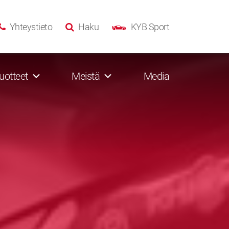
Yhteystieto
Haku
KYB Sport
uotteet
Meistä
Media