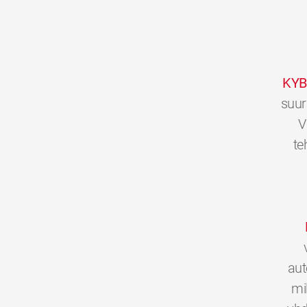
KYB
suur
V
te
aut
mi