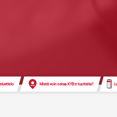
eluettelo
Mistä voin ostaa KYB:n tuotteita?
L