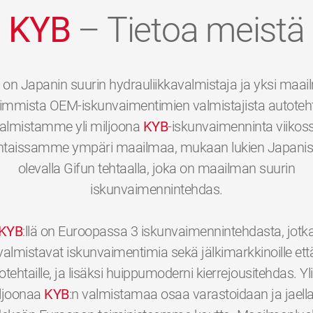
KYB
– Tietoa meistä
on Japanin suurin hydrauliikkavalmistaja ja yksi maa
immista OEM-iskunvaimentimien valmistajista autotehta
almistamme yli miljoona
KYB
-iskunvaimenninta viikos
htaissamme ympäri maailmaa, mukaan lukien Japani
olevalla Gifun tehtaalla, joka on maailman suurin
iskunvaimennintehdas.
KYB
:llä on Euroopassa 3 iskunvaimennintehdasta, jotk
valmistavat iskunvaimentimia sekä jälkimarkkinoille ett
otehtaille, ja lisäksi huippumoderni kierrejousitehdas. Yli
ljoonaa
KYB
:n valmistamaa osaa varastoidaan ja jaell