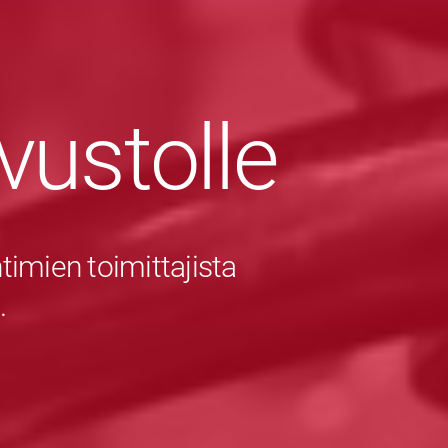
ivustolle
imien toimittajista
.