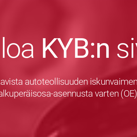
uloa
KYB:n
s
avista autoteollisuuden iskunvaiment
alkuperäisosa-asennusta varten (OE)