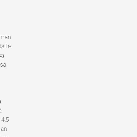
ilman
ille.
sa
ssa
a
ä
 4,5
aan