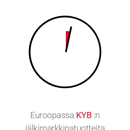
8
9
9
0
0
Euroopassa
KYB
:n
jälkimarkkinatuotteita