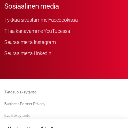
Sosiaalinen media
Tykkää sivustamme Facebookissa
Tilaa kanavamme YouTubessa
Seuraa meitä Instagram
Seuraa meitä LinkedIn
Tietosuojakäytäntö
Business Partner Privacy
Evästekäytäntö
Modern Slavery Act Policy