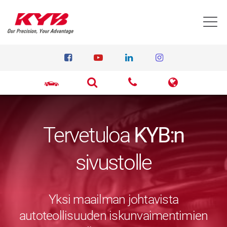
T
Tervetuloa
KYB:n
sivustolle
Yksi maailman johtavista
autoteollisuuden iskunvaimentimien