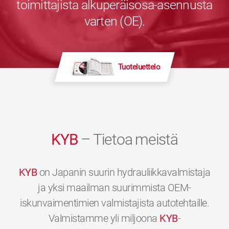
toimittajista alkuperäisosa-asennusta
varten (OE).
Tuoteluettelo
KYB
– Tietoa meistä
KYB
on Japanin suurin hydrauliikkavalmistaja
ja yksi maailman suurimmista OEM-
iskunvaimentimien valmistajista autotehtaille.
Valmistamme yli miljoona
KYB
-