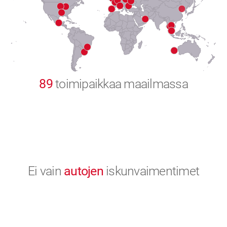
8
9
0
89
toimipaikkaa maailmassa
Ei vain
autojen
iskunvaimentimet