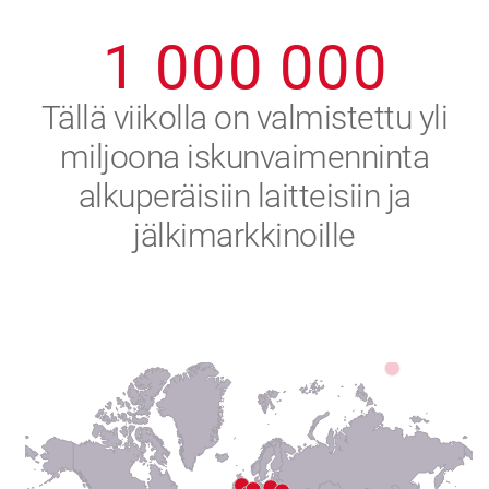
0
9
9
9
9
9
9
1
0
0
0
0
0
0
2
Tällä viikolla on valmistettu yli
miljoona iskunvaimenninta
3
alkuperäisiin laitteisiin ja
4
jälkimarkkinoille
5
6
7