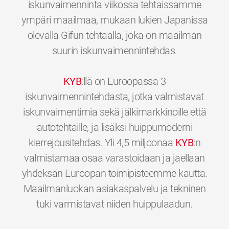
iskunvaimenninta viikossa tehtaissamme
ympäri maailmaa, mukaan lukien Japanissa
olevalla Gifun tehtaalla, joka on maailman
suurin iskunvaimennintehdas.
KYB
:llä on Euroopassa 3
iskunvaimennintehdasta, jotka valmistavat
iskunvaimentimia sekä jälkimarkkinoille että
autotehtaille, ja lisäksi huippumoderni
kierrejousitehdas. Yli 4,5 miljoonaa
KYB
:n
valmistamaa osaa varastoidaan ja jaellaan
yhdeksän Euroopan toimipisteemme kautta.
Maailmanluokan asiakaspalvelu ja tekninen
0
0
0
0
0
0
tuki varmistavat niiden huippulaadun.