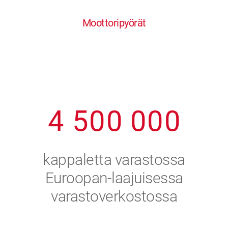
0
1
6
6
6
6
6
Moottoripyörät
1
2
7
7
7
7
7
2
3
8
8
8
8
8
3
4
9
9
9
9
9
4
5
0
0
0
0
0
5
6
kappaletta varastossa
6
7
Euroopan-laajuisessa
varastoverkostossa
7
8