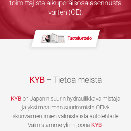
toimittajista alkuperäisosa-asennusta
varten (OE).
Tuoteluettelo
KYB
– Tietoa meistä
KYB
on Japanin suurin hydrauliikkavalmistaja
ja yksi maailman suurimmista OEM-
iskunvaimentimien valmistajista autotehtaille.
Valmistamme yli miljoona
KYB
-