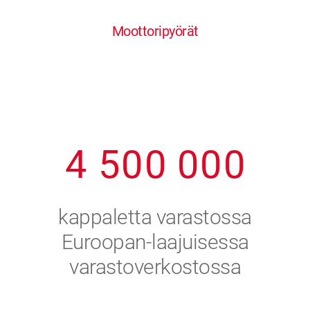
0
1
6
6
6
6
6
Moottoripyörät
1
2
7
7
7
7
7
2
3
8
8
8
8
8
3
4
9
9
9
9
9
4
5
0
0
0
0
0
5
6
kappaletta varastossa
6
7
Euroopan-laajuisessa
varastoverkostossa
7
8