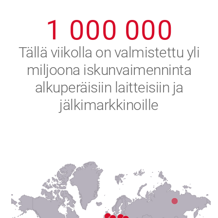
0
9
9
9
9
9
9
1
0
0
0
0
0
0
2
Tällä viikolla on valmistettu yli
miljoona iskunvaimenninta
3
alkuperäisiin laitteisiin ja
4
jälkimarkkinoille
5
6
7