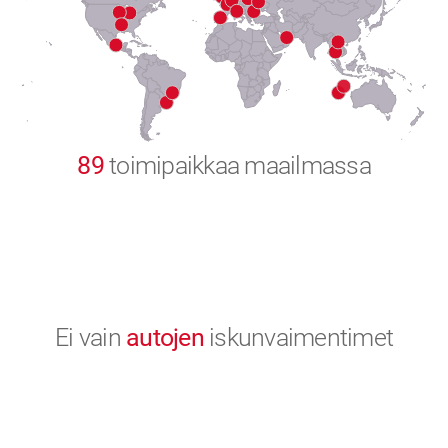
8
9
0
89
toimipaikkaa maailmassa
Ei vain
autojen
iskunvaimentimet