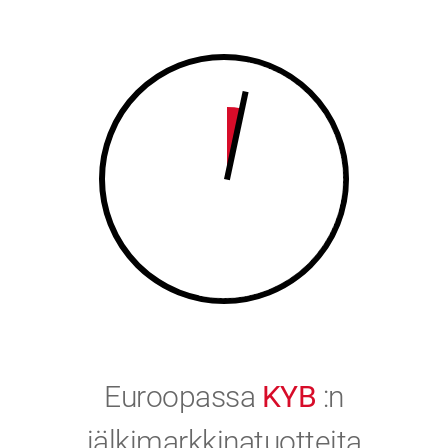
8
9
9
0
0
Euroopassa
KYB
:n
jälkimarkkinatuotteita