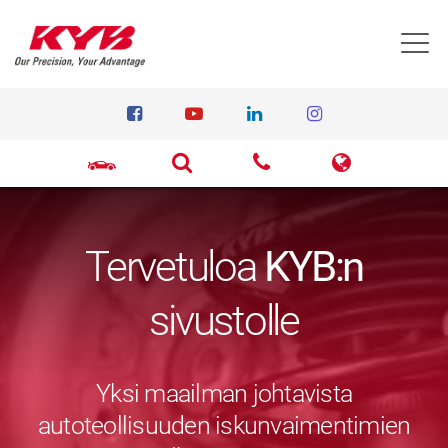
T
Tervetuloa
KYB:n
sivustolle
Yksi maailman johtavista
autoteollisuuden iskunvaimentimien