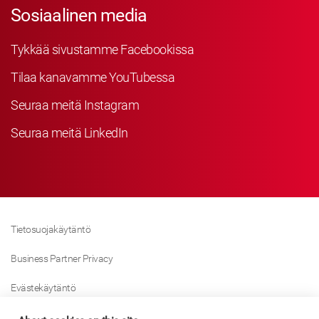
Sosiaalinen media
Tykkää sivustamme Facebookissa
Tilaa kanavamme YouTubessa
Seuraa meitä Instagram
Seuraa meitä LinkedIn
Tietosuojakäytäntö
Business Partner Privacy
Evästekäytäntö
Modern Slavery Act Policy