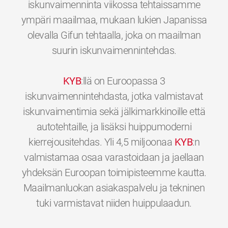
iskunvaimenninta viikossa tehtaissamme
ympäri maailmaa, mukaan lukien Japanissa
olevalla Gifun tehtaalla, joka on maailman
suurin iskunvaimennintehdas.
KYB
:llä on Euroopassa 3
iskunvaimennintehdasta, jotka valmistavat
iskunvaimentimia sekä jälkimarkkinoille että
autotehtaille, ja lisäksi huippumoderni
kierrejousitehdas. Yli 4,5 miljoonaa
KYB
:n
valmistamaa osaa varastoidaan ja jaellaan
yhdeksän Euroopan toimipisteemme kautta.
Maailmanluokan asiakaspalvelu ja tekninen
0
0
0
0
0
0
tuki varmistavat niiden huippulaadun.