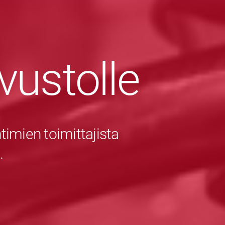
ivustolle
imien toimittajista
.