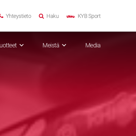
Yhteystieto
Haku
KYB Sport
uotteet
Meistä
Media