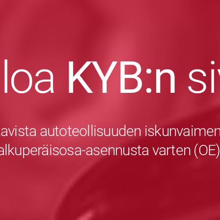
uloa
KYB:n
s
avista autoteollisuuden iskunvaiment
alkuperäisosa-asennusta varten (OE)