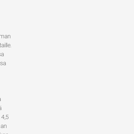
ilman
ille.
sa
ssa
a
ä
 4,5
aan