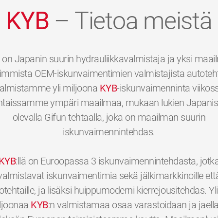
KYB
– Tietoa meistä
on Japanin suurin hydrauliikkavalmistaja ja yksi maa
immista OEM-iskunvaimentimien valmistajista autotehta
almistamme yli miljoona
KYB
-iskunvaimenninta viikos
htaissamme ympäri maailmaa, mukaan lukien Japani
olevalla Gifun tehtaalla, joka on maailman suurin
iskunvaimennintehdas.
KYB
:llä on Euroopassa 3 iskunvaimennintehdasta, jotk
valmistavat iskunvaimentimia sekä jälkimarkkinoille ett
otehtaille, ja lisäksi huippumoderni kierrejousitehdas. Yli
ljoonaa
KYB
:n valmistamaa osaa varastoidaan ja jaell