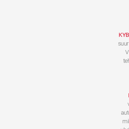
KYB
suur
V
te
aut
mi