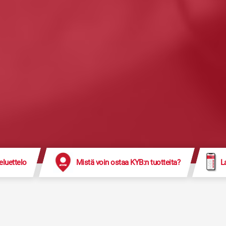
eluettelo
Mistä voin ostaa KYB:n tuotteita?
L