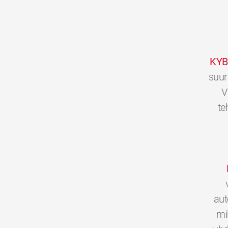
KYB
suur
V
te
aut
mi