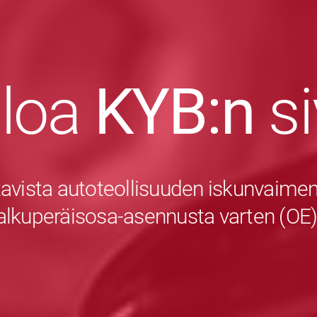
uloa
KYB:n
s
avista autoteollisuuden iskunvaiment
alkuperäisosa-asennusta varten (OE)