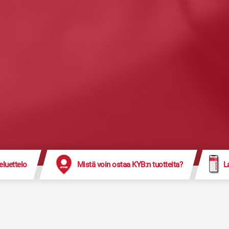
eluettelo
Mistä voin ostaa KYB:n tuotteita?
L