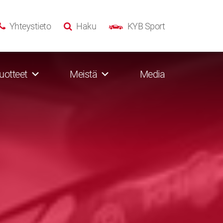
Yhteystieto
Haku
KYB Sport
uotteet
Meistä
Media