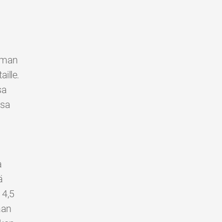
ilman
ille.
sa
ssa
a
ä
 4,5
aan