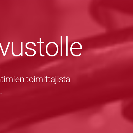
ivustolle
imien toimittajista
.