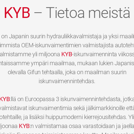
KYB
– Tietoa meistä
on Japanin suurin hydrauliikkavalmistaja ja yksi maa
immista OEM-iskunvaimentimien valmistajista autotehta
almistamme yli miljoona
KYB
-iskunvaimenninta viikos
htaissamme ympäri maailmaa, mukaan lukien Japani
olevalla Gifun tehtaalla, joka on maailman suurin
iskunvaimennintehdas.
KYB
:llä on Euroopassa 3 iskunvaimennintehdasta, jotk
valmistavat iskunvaimentimia sekä jälkimarkkinoille ett
otehtaille, ja lisäksi huippumoderni kierrejousitehdas. Yli
ljoonaa
KYB
:n valmistamaa osaa varastoidaan ja jaell