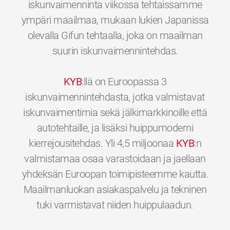
iskunvaimenninta viikossa tehtaissamme
ympäri maailmaa, mukaan lukien Japanissa
olevalla Gifun tehtaalla, joka on maailman
suurin iskunvaimennintehdas.
KYB
:llä on Euroopassa 3
iskunvaimennintehdasta, jotka valmistavat
iskunvaimentimia sekä jälkimarkkinoille että
autotehtaille, ja lisäksi huippumoderni
kierrejousitehdas. Yli 4,5 miljoonaa
KYB
:n
valmistamaa osaa varastoidaan ja jaellaan
yhdeksän Euroopan toimipisteemme kautta.
Maailmanluokan asiakaspalvelu ja tekninen
0
0
0
0
0
0
tuki varmistavat niiden huippulaadun.