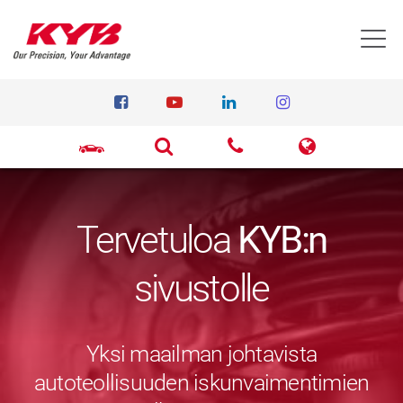
T
Tervetuloa
KYB:n
sivustolle
Yksi maailman johtavista
autoteollisuuden iskunvaimentimien