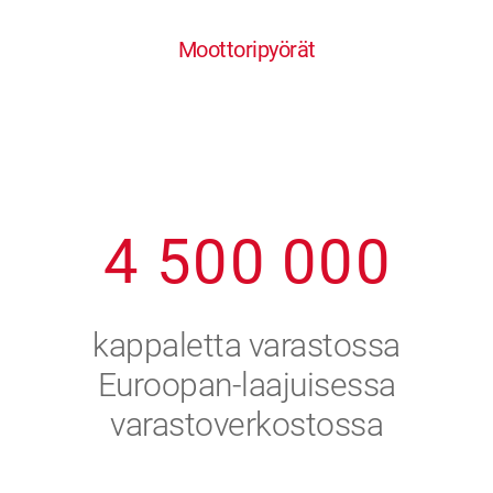
0
1
6
6
6
6
6
Moottoripyörät
1
2
7
7
7
7
7
2
3
8
8
8
8
8
3
4
9
9
9
9
9
4
5
0
0
0
0
0
5
6
kappaletta varastossa
6
7
Euroopan-laajuisessa
varastoverkostossa
7
8