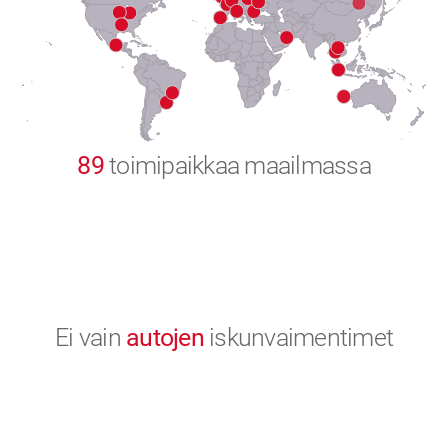
8
9
0
89
toimipaikkaa maailmassa
Ei vain
autojen
iskunvaimentimet