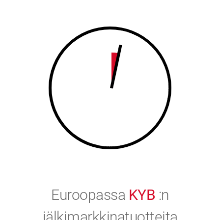
8
9
9
0
0
Euroopassa
KYB
:n
jälkimarkkinatuotteita