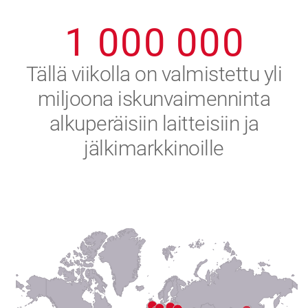
0
9
9
9
9
9
9
1
0
0
0
0
0
0
2
Tällä viikolla on valmistettu yli
miljoona iskunvaimenninta
3
alkuperäisiin laitteisiin ja
4
jälkimarkkinoille
5
6
7