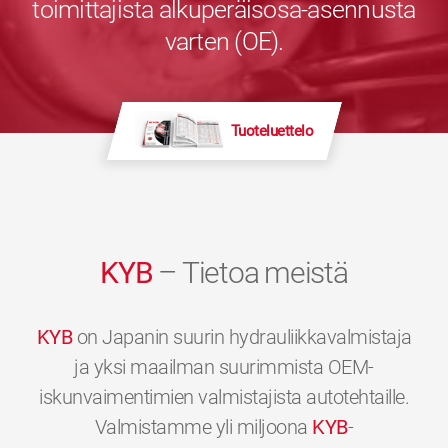
toimittajista alkuperäisosa-asennusta
varten (OE).
Tuoteluettelo
KYB
– Tietoa meistä
KYB
on Japanin suurin hydrauliikkavalmistaja
ja yksi maailman suurimmista OEM-
iskunvaimentimien valmistajista autotehtaille.
Valmistamme yli miljoona
KYB
-