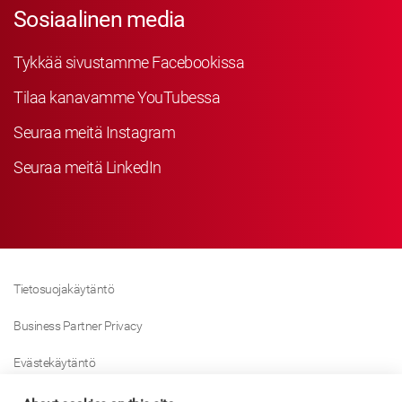
Sosiaalinen media
Tykkää sivustamme Facebookissa
Tilaa kanavamme YouTubessa
Seuraa meitä Instagram
Seuraa meitä LinkedIn
Tietosuojakäytäntö
Business Partner Privacy
Evästekäytäntö
Modern Slavery Act Policy