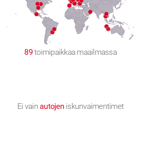
8
9
0
89
toimipaikkaa maailmassa
Ei vain
autojen
iskunvaimentimet