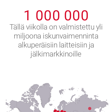
0
9
9
9
9
9
9
1
0
0
0
0
0
0
2
Tällä viikolla on valmistettu yli
miljoona iskunvaimenninta
3
alkuperäisiin laitteisiin ja
4
jälkimarkkinoille
5
6
7