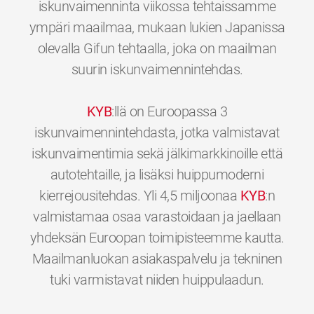
iskunvaimenninta viikossa tehtaissamme
ympäri maailmaa, mukaan lukien Japanissa
olevalla Gifun tehtaalla, joka on maailman
suurin iskunvaimennintehdas.
KYB
:llä on Euroopassa 3
iskunvaimennintehdasta, jotka valmistavat
iskunvaimentimia sekä jälkimarkkinoille että
autotehtaille, ja lisäksi huippumoderni
kierrejousitehdas. Yli 4,5 miljoonaa
KYB
:n
valmistamaa osaa varastoidaan ja jaellaan
yhdeksän Euroopan toimipisteemme kautta.
Maailmanluokan asiakaspalvelu ja tekninen
0
0
0
0
0
0
tuki varmistavat niiden huippulaadun.