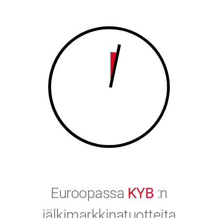
8
9
9
0
0
Euroopassa
KYB
:n
jälkimarkkinatuotteita