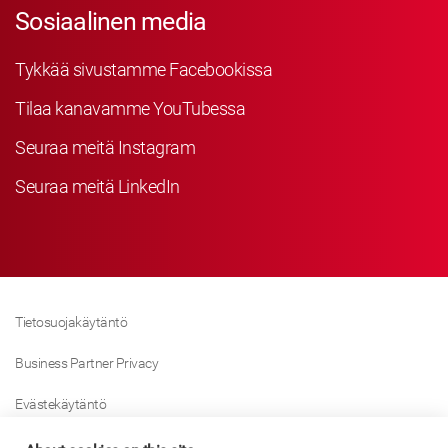
Sosiaalinen media
Tykkää sivustamme Facebookissa
Tilaa kanavamme YouTubessa
Seuraa meitä Instagram
Seuraa meitä LinkedIn
Tietosuojakäytäntö
Business Partner Privacy
Evästekäytäntö
Modern Slavery Act Policy