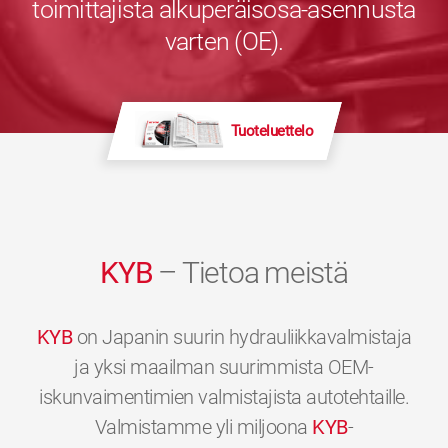
toimittajista alkuperäisosa-asennusta
varten (OE).
Tuoteluettelo
KYB
– Tietoa meistä
KYB
on Japanin suurin hydrauliikkavalmistaja
ja yksi maailman suurimmista OEM-
iskunvaimentimien valmistajista autotehtaille.
Valmistamme yli miljoona
KYB
-