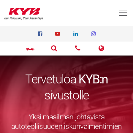
T
Tervetuloa
KYB:n
sivustolle
Yksi maailman johtavista
autoteollisuuden iskunvaimentimien