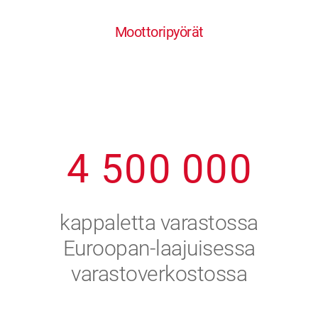
0
1
6
6
6
6
6
Moottoripyörät
1
2
7
7
7
7
7
2
3
8
8
8
8
8
3
4
9
9
9
9
9
4
5
0
0
0
0
0
5
6
kappaletta varastossa
6
7
Euroopan-laajuisessa
varastoverkostossa
7
8