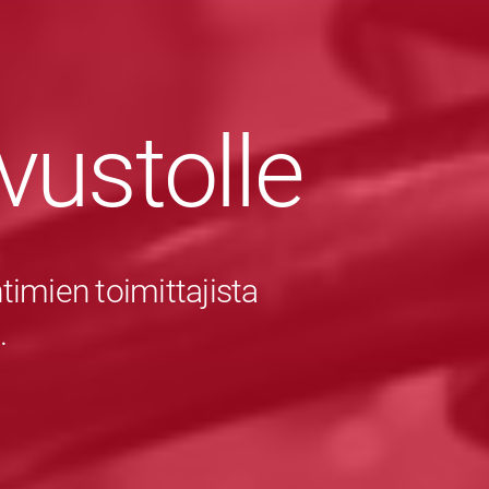
ivustolle
imien toimittajista
.