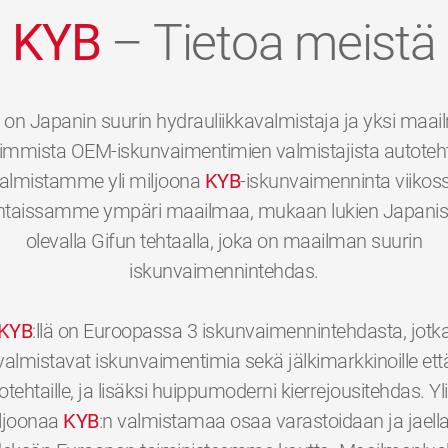
KYB
– Tietoa meistä
on Japanin suurin hydrauliikkavalmistaja ja yksi maa
immista OEM-iskunvaimentimien valmistajista autotehta
almistamme yli miljoona
KYB
-iskunvaimenninta viikos
htaissamme ympäri maailmaa, mukaan lukien Japani
olevalla Gifun tehtaalla, joka on maailman suurin
iskunvaimennintehdas.
KYB
:llä on Euroopassa 3 iskunvaimennintehdasta, jotk
valmistavat iskunvaimentimia sekä jälkimarkkinoille ett
otehtaille, ja lisäksi huippumoderni kierrejousitehdas. Yli
ljoonaa
KYB
:n valmistamaa osaa varastoidaan ja jaell