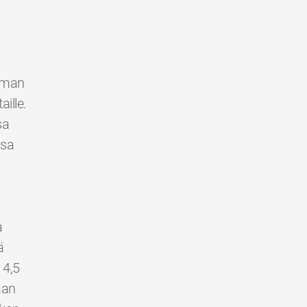
ilman
ille.
sa
ssa
a
ä
 4,5
aan