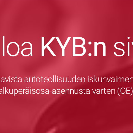
uloa
KYB:n
s
avista autoteollisuuden iskunvaiment
alkuperäisosa-asennusta varten (OE)