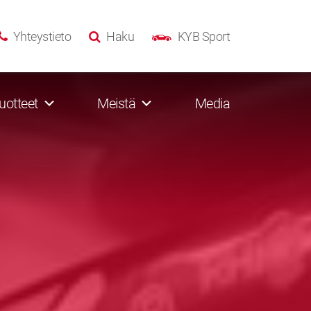
Yhteystieto
Haku
KYB Sport
uotteet
Meistä
Media