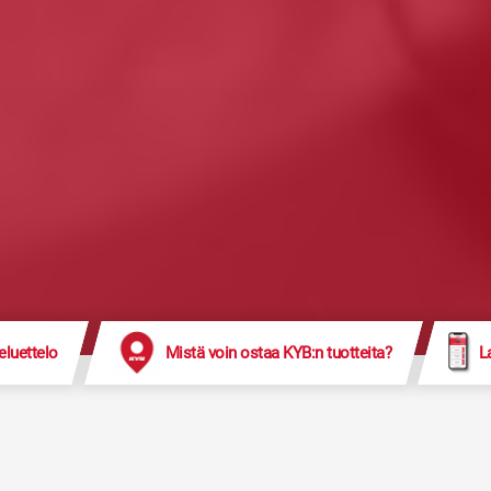
eluettelo
Mistä voin ostaa KYB:n tuotteita?
L