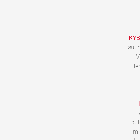
KYB
suur
V
te
aut
mi