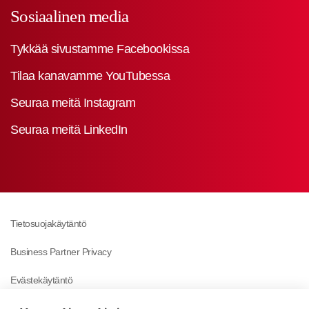
Sosiaalinen media
Tykkää sivustamme Facebookissa
Tilaa kanavamme YouTubessa
Seuraa meitä Instagram
Seuraa meitä LinkedIn
Tietosuojakäytäntö
Business Partner Privacy
Evästekäytäntö
Modern Slavery Act Policy