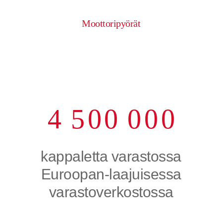
0
1
6
6
6
6
6
Moottoripyörät
1
2
7
7
7
7
7
2
3
8
8
8
8
8
3
4
9
9
9
9
9
4
5
0
0
0
0
0
5
6
kappaletta varastossa
6
7
Euroopan-laajuisessa
varastoverkostossa
7
8