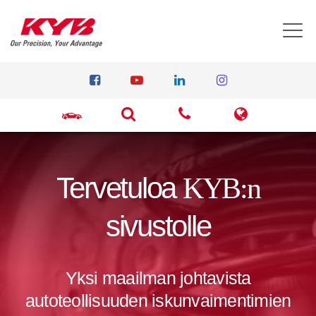
T
Tervetuloa
KYB:n
sivustolle
Yksi maailman johtavista
autoteollisuuden iskunvaimentimien