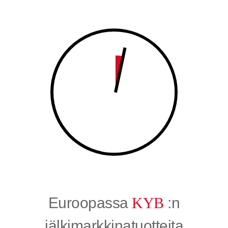
8
9
9
0
0
Euroopassa
KYB
:n
jälkimarkkinatuotteita