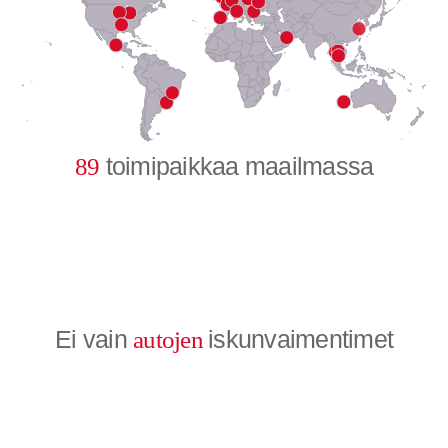
8
9
0
toimipaikkaa maailmassa
89
Ei vain
iskunvaimentimet
autojen