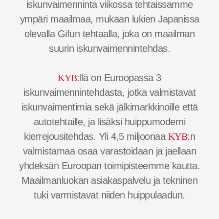
iskunvaimenninta viikossa tehtaissamme
ympäri maailmaa, mukaan lukien Japanissa
olevalla Gifun tehtaalla, joka on maailman
suurin iskunvaimennintehdas.
KYB
:llä on Euroopassa 3
iskunvaimennintehdasta, jotka valmistavat
iskunvaimentimia sekä jälkimarkkinoille että
autotehtaille, ja lisäksi huippumoderni
kierrejousitehdas. Yli 4,5 miljoonaa
KYB
:n
valmistamaa osaa varastoidaan ja jaellaan
yhdeksän Euroopan toimipisteemme kautta.
Maailmanluokan asiakaspalvelu ja tekninen
0
0
0
0
0
0
tuki varmistavat niiden huippulaadun.