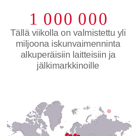
0
9
9
9
9
9
9
1
0
0
0
0
0
0
2
Tällä viikolla on valmistettu yli
miljoona iskunvaimenninta
3
alkuperäisiin laitteisiin ja
4
jälkimarkkinoille
5
6
7