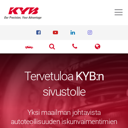
T
Tervetuloa
KYB:n
sivustolle
Yksi maailman johtavista
autoteollisuuden iskunvaimentimien