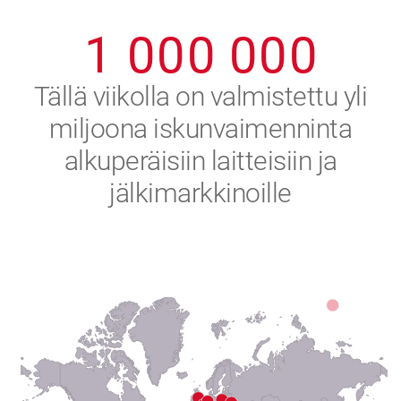
0
9
9
9
9
9
9
1
0
0
0
0
0
0
2
Tällä viikolla on valmistettu yli
miljoona iskunvaimenninta
3
alkuperäisiin laitteisiin ja
4
jälkimarkkinoille
5
6
7