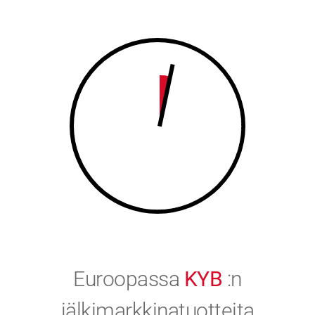
8
9
9
0
0
Euroopassa
KYB
:n
jälkimarkkinatuotteita