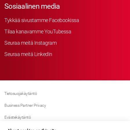
Sosiaalinen media
Tykkää sivustamme Facebookissa
Tilaa kanavamme YouTubessa
Seuraa meitä Instagram
Seuraa meitä LinkedIn
Tietosuojakäytäntö
Business Partner Privacy
Evästekäytäntö
Modern Slavery Act Policy