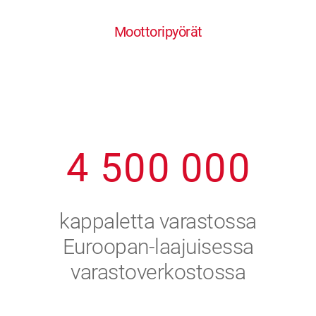
0
1
6
6
6
6
6
Moottoripyörät
1
2
7
7
7
7
7
2
3
8
8
8
8
8
3
4
9
9
9
9
9
4
5
0
0
0
0
0
5
6
kappaletta varastossa
6
7
Euroopan-laajuisessa
varastoverkostossa
7
8