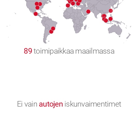
8
9
0
89
toimipaikkaa maailmassa
Ei vain
autojen
iskunvaimentimet