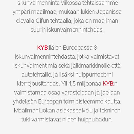
iskunvaimenninta viikossa tehtaissamme
ympäri maailmaa, mukaan lukien Japanissa
olevalla Gifun tehtaalla, joka on maailman
suurin iskunvaimennintehdas.
KYB
:llä on Euroopassa 3
iskunvaimennintehdasta, jotka valmistavat
iskunvaimentimia sekä jälkimarkkinoille että
autotehtaille, ja lisäksi huippumoderni
kierrejousitehdas. Yli 4,5 miljoonaa
KYB
:n
valmistamaa osaa varastoidaan ja jaellaan
yhdeksän Euroopan toimipisteemme kautta.
Maailmanluokan asiakaspalvelu ja tekninen
0
0
0
0
0
0
tuki varmistavat niiden huippulaadun.