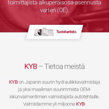
toimittajista alkuperäisosa-asennusta
varten (OE).
Tuoteluettelo
KYB
– Tietoa meistä
KYB
on Japanin suurin hydrauliikkavalmistaja
ja yksi maailman suurimmista OEM-
iskunvaimentimien valmistajista autotehtaille.
Valmistamme yli miljoona
KYB
-