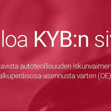
uloa
KYB:n
s
avista autoteollisuuden iskunvaiment
alkuperäisosa-asennusta varten (OE)