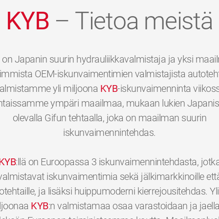
KYB
– Tietoa meistä
on Japanin suurin hydrauliikkavalmistaja ja yksi maa
immista OEM-iskunvaimentimien valmistajista autotehta
almistamme yli miljoona
KYB
-iskunvaimenninta viikos
htaissamme ympäri maailmaa, mukaan lukien Japani
olevalla Gifun tehtaalla, joka on maailman suurin
iskunvaimennintehdas.
KYB
:llä on Euroopassa 3 iskunvaimennintehdasta, jotk
valmistavat iskunvaimentimia sekä jälkimarkkinoille ett
otehtaille, ja lisäksi huippumoderni kierrejousitehdas. Yli
ljoonaa
KYB
:n valmistamaa osaa varastoidaan ja jaell