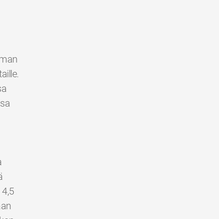
ilman
ille.
sa
ssa
a
ä
 4,5
aan