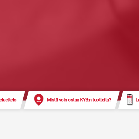
eluettelo
Mistä voin ostaa KYB:n tuotteita?
L