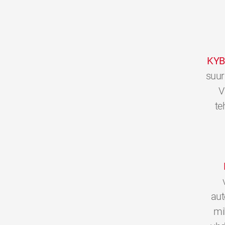
KYB
suur
V
te
aut
mi