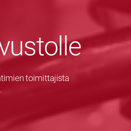
ivustolle
imien toimittajista
.