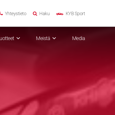
Yhteystieto
Haku
KYB Sport
uotteet
Meistä
Media