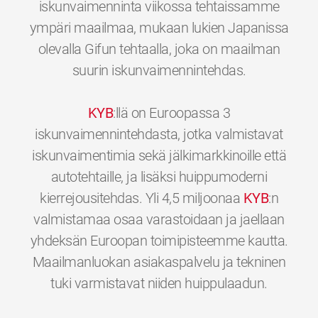
iskunvaimenninta viikossa tehtaissamme
ympäri maailmaa, mukaan lukien Japanissa
olevalla Gifun tehtaalla, joka on maailman
suurin iskunvaimennintehdas.
KYB
:llä on Euroopassa 3
iskunvaimennintehdasta, jotka valmistavat
iskunvaimentimia sekä jälkimarkkinoille että
autotehtaille, ja lisäksi huippumoderni
kierrejousitehdas. Yli 4,5 miljoonaa
KYB
:n
valmistamaa osaa varastoidaan ja jaellaan
yhdeksän Euroopan toimipisteemme kautta.
Maailmanluokan asiakaspalvelu ja tekninen
0
0
0
0
0
0
tuki varmistavat niiden huippulaadun.