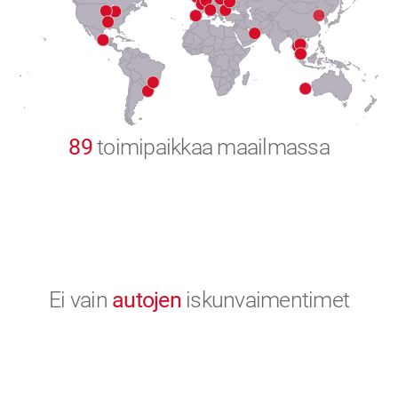
8
9
0
89
toimipaikkaa maailmassa
Ei vain
autojen
iskunvaimentimet