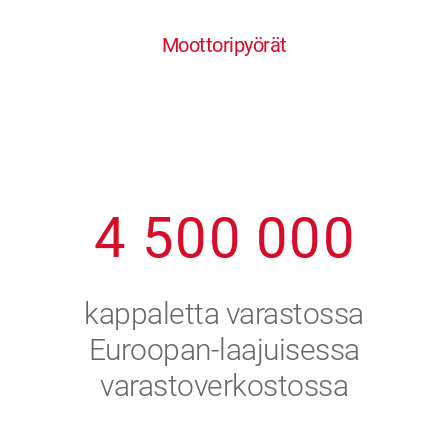
0
1
6
6
6
6
6
Moottoripyörät
1
2
7
7
7
7
7
2
3
8
8
8
8
8
3
4
9
9
9
9
9
4
5
0
0
0
0
0
5
6
kappaletta varastossa
6
7
Euroopan-laajuisessa
varastoverkostossa
7
8