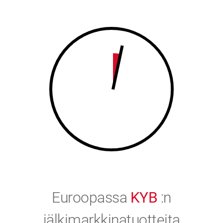
8
9
9
0
0
Euroopassa
KYB
:n
jälkimarkkinatuotteita