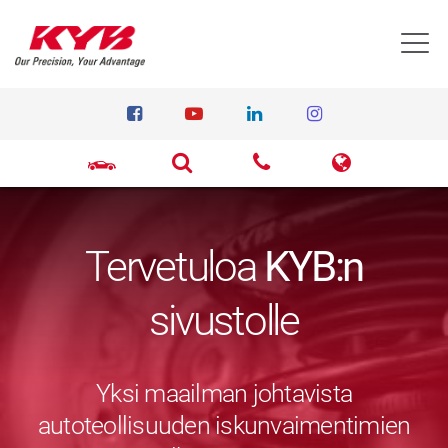
T
Tervetuloa
KYB:n
sivustolle
Yksi maailman johtavista
autoteollisuuden iskunvaimentimien