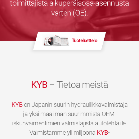
toimittajista alkuperäisosa-asennusta
varten (OE).
Tuoteluettelo
KYB
– Tietoa meistä
KYB
on Japanin suurin hydrauliikkavalmistaja
ja yksi maailman suurimmista OEM-
iskunvaimentimien valmistajista autotehtaille.
Valmistamme yli miljoona
KYB
-