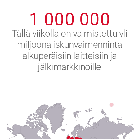
0
9
9
9
9
9
9
1
0
0
0
0
0
0
2
Tällä viikolla on valmistettu yli
miljoona iskunvaimenninta
3
alkuperäisiin laitteisiin ja
4
jälkimarkkinoille
5
6
7