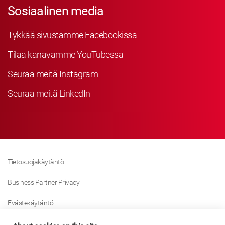
Sosiaalinen media
Tykkää sivustamme Facebookissa
Tilaa kanavamme YouTubessa
Seuraa meitä Instagram
Seuraa meitä LinkedIn
Tietosuojakäytäntö
Business Partner Privacy
Evästekäytäntö
Modern Slavery Act Policy