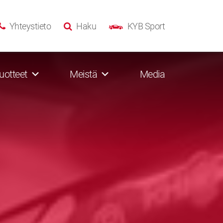
Yhteystieto
Haku
KYB Sport
uotteet
Meistä
Media