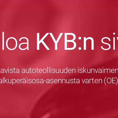
uloa
KYB:n
s
avista autoteollisuuden iskunvaiment
alkuperäisosa-asennusta varten (OE)