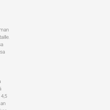
ilman
ille.
sa
ssa
a
ä
 4,5
aan