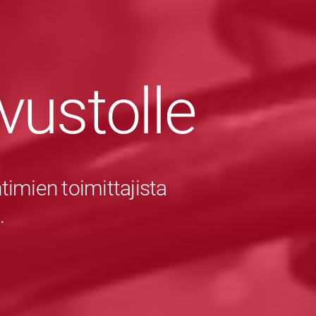
ivustolle
imien toimittajista
.