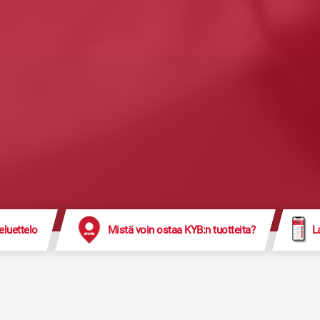
eluettelo
Mistä voin ostaa KYB:n tuotteita?
L