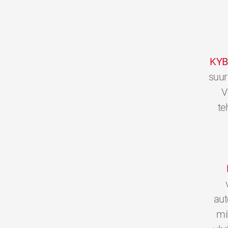
KYB
suur
V
te
aut
mi