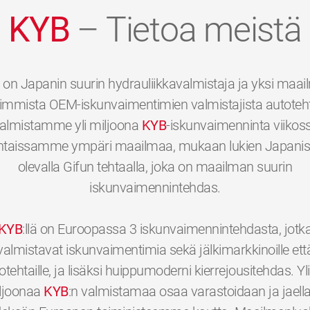
KYB
– Tietoa meistä
on Japanin suurin hydrauliikkavalmistaja ja yksi maa
immista OEM-iskunvaimentimien valmistajista autotehta
almistamme yli miljoona
KYB
-iskunvaimenninta viikos
htaissamme ympäri maailmaa, mukaan lukien Japani
olevalla Gifun tehtaalla, joka on maailman suurin
iskunvaimennintehdas.
KYB
:llä on Euroopassa 3 iskunvaimennintehdasta, jotk
valmistavat iskunvaimentimia sekä jälkimarkkinoille ett
otehtaille, ja lisäksi huippumoderni kierrejousitehdas. Yli
ljoonaa
KYB
:n valmistamaa osaa varastoidaan ja jaell