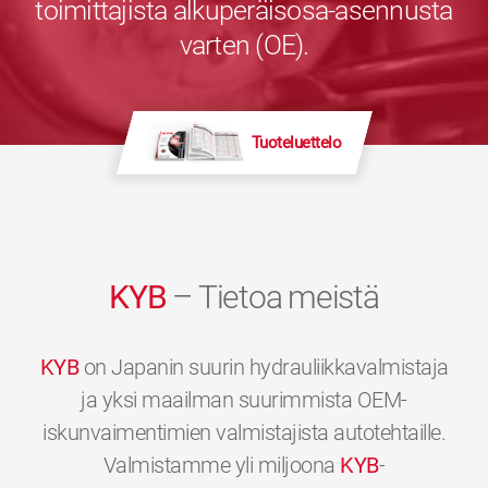
toimittajista alkuperäisosa-asennusta
varten (OE).
Tuoteluettelo
KYB
– Tietoa meistä
KYB
on Japanin suurin hydrauliikkavalmistaja
ja yksi maailman suurimmista OEM-
iskunvaimentimien valmistajista autotehtaille.
Valmistamme yli miljoona
KYB
-