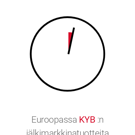
8
9
9
0
0
Euroopassa
KYB
:n
jälkimarkkinatuotteita