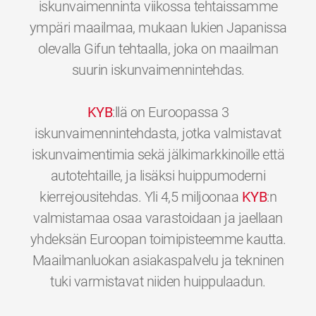
iskunvaimenninta viikossa tehtaissamme
ympäri maailmaa, mukaan lukien Japanissa
olevalla Gifun tehtaalla, joka on maailman
suurin iskunvaimennintehdas.
KYB
:llä on Euroopassa 3
iskunvaimennintehdasta, jotka valmistavat
iskunvaimentimia sekä jälkimarkkinoille että
autotehtaille, ja lisäksi huippumoderni
kierrejousitehdas. Yli 4,5 miljoonaa
KYB
:n
valmistamaa osaa varastoidaan ja jaellaan
yhdeksän Euroopan toimipisteemme kautta.
Maailmanluokan asiakaspalvelu ja tekninen
0
0
0
0
0
0
tuki varmistavat niiden huippulaadun.