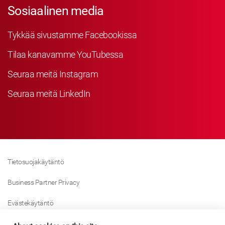
Sosiaalinen media
Tykkää sivustamme Facebookissa
Tilaa kanavamme YouTubessa
Seuraa meitä Instagram
Seuraa meitä LinkedIn
Tietosuojakäytäntö
Business Partner Privacy
Evästekäytäntö
Modern Slavery Act Policy