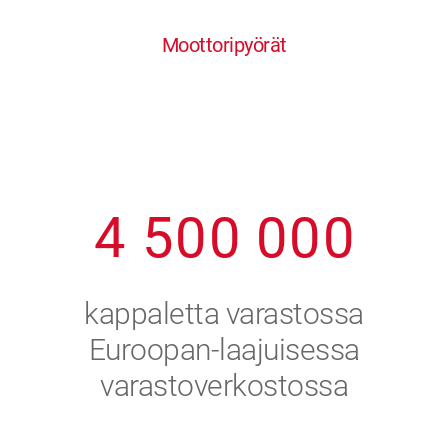
0
1
6
6
6
6
6
Moottoripyörät
1
2
7
7
7
7
7
2
3
8
8
8
8
8
3
4
9
9
9
9
9
4
5
0
0
0
0
0
5
6
kappaletta varastossa
6
7
Euroopan-laajuisessa
varastoverkostossa
7
8