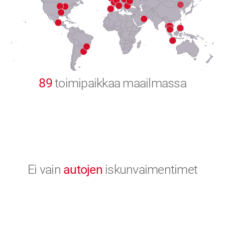
8
9
0
89
toimipaikkaa maailmassa
Ei vain
autojen
iskunvaimentimet