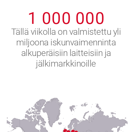
0
9
9
9
9
9
9
1
0
0
0
0
0
0
2
Tällä viikolla on valmistettu yli
miljoona iskunvaimenninta
3
alkuperäisiin laitteisiin ja
4
jälkimarkkinoille
5
6
7