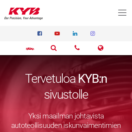
T
Tervetuloa
KYB:n
sivustolle
Yksi maailman johtavista
autoteollisuuden iskunvaimentimien