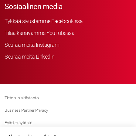
Sosiaalinen media
Tykkää sivustamme Facebookissa
Tilaa kanavamme YouTubessa
Seuraa meitä Instagram
Seuraa meitä LinkedIn
Tietosuojakäytäntö
Business Partner Privacy
Evästekäytäntö
Modern Slavery Act Policy