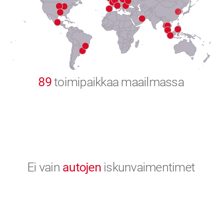
8
9
0
89
toimipaikkaa maailmassa
Ei vain
autojen
iskunvaimentimet