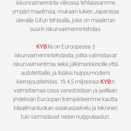
iskunvaimenninta viikossa tehtaissamme
ympäri maailmaa, mukaan lukien Japanissa
olevalla Gifun tehtaalla, joka on maailman
suurin iskunvaimennintehdas.
KYB
:llä on Euroopassa 3
iskunvaimennintehdasta, jotka valmistavat
iskunvaimentimia sekä jälkimarkkinoille että
autotehtaille, ja lisäksi huippumoderni
kierrejousitehdas. Yli 4,5 miljoonaa
KYB
:n
valmistamaa osaa varastoidaan ja jaellaan
yhdeksän Euroopan toimipisteemme kautta.
Maailmanluokan asiakaspalvelu ja tekninen
0
0
0
0
0
0
tuki varmistavat niiden huippulaadun.