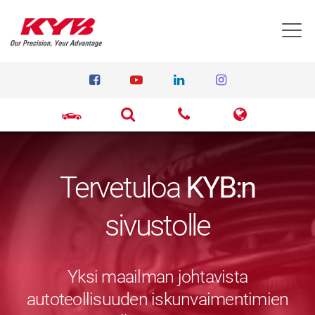
T
Tervetuloa
KYB:n
sivustolle
Yksi maailman johtavista
autoteollisuuden iskunvaimentimien