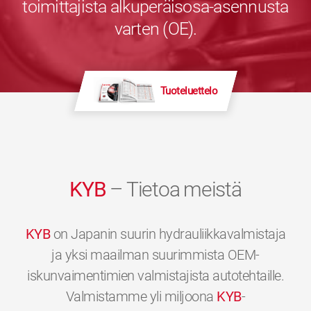
toimittajista alkuperäisosa-asennusta
varten (OE).
Tuoteluettelo
KYB
– Tietoa meistä
KYB
on Japanin suurin hydrauliikkavalmistaja
ja yksi maailman suurimmista OEM-
iskunvaimentimien valmistajista autotehtaille.
Valmistamme yli miljoona
KYB
-