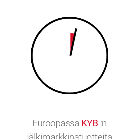
8
9
9
0
0
Euroopassa
KYB
:n
jälkimarkkinatuotteita