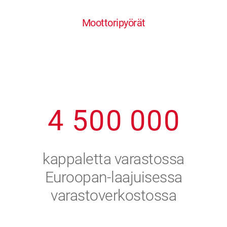
0
1
6
6
6
6
6
Moottoripyörät
1
2
7
7
7
7
7
2
3
8
8
8
8
8
3
4
9
9
9
9
9
4
5
0
0
0
0
0
5
6
kappaletta varastossa
6
7
Euroopan-laajuisessa
varastoverkostossa
7
8