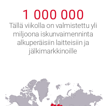
0
9
9
9
9
9
9
1
0
0
0
0
0
0
2
Tällä viikolla on valmistettu yli
miljoona iskunvaimenninta
3
alkuperäisiin laitteisiin ja
4
jälkimarkkinoille
5
6
7