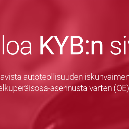
uloa
KYB:n
s
avista autoteollisuuden iskunvaiment
alkuperäisosa-asennusta varten (OE)