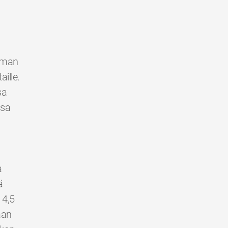
ilman
ille.
sa
ssa
a
ä
 4,5
aan