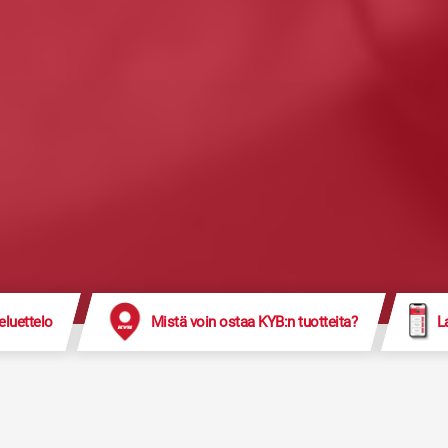
eluettelo
Mistä voin ostaa KYB:n tuotteita?
L