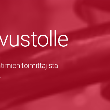
ivustolle
imien toimittajista
.