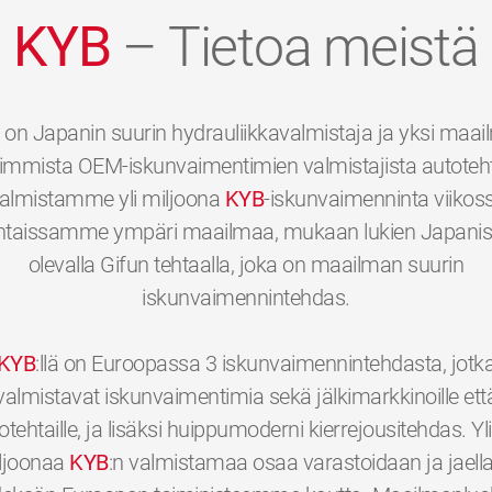
KYB
– Tietoa meistä
on Japanin suurin hydrauliikkavalmistaja ja yksi maa
immista OEM-iskunvaimentimien valmistajista autotehta
almistamme yli miljoona
KYB
-iskunvaimenninta viikos
htaissamme ympäri maailmaa, mukaan lukien Japani
olevalla Gifun tehtaalla, joka on maailman suurin
iskunvaimennintehdas.
KYB
:llä on Euroopassa 3 iskunvaimennintehdasta, jotk
valmistavat iskunvaimentimia sekä jälkimarkkinoille ett
otehtaille, ja lisäksi huippumoderni kierrejousitehdas. Yli
ljoonaa
KYB
:n valmistamaa osaa varastoidaan ja jaell