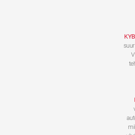
KYB
suur
V
te
aut
mi