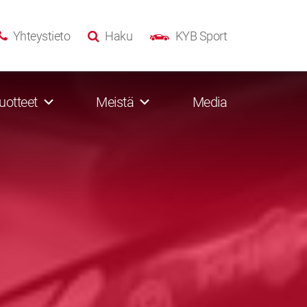
Yhteystieto
Haku
KYB Sport
uotteet
Meistä
Media