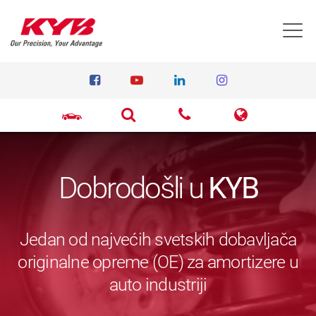
T
Dobrodošli u
KYB
Jedan od najvećih svetskih dobavljača
originalne opreme (OE) za amortizere u
auto industriji