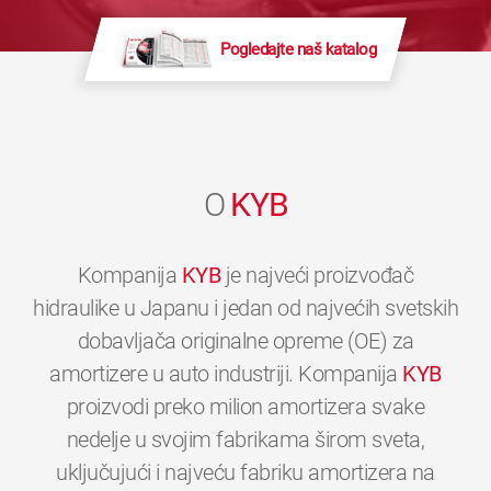
Pogledajte naš katalog
O
KYB
Kompanija
KYB
je najveći proizvođač
hidraulike u Japanu i jedan od najvećih svetskih
dobavljača originalne opreme (OE) za
amortizere u auto industriji. Kompanija
KYB
proizvodi preko milion amortizera svake
nedelje u svojim fabrikama širom sveta,
uključujući i najveću fabriku amortizera na