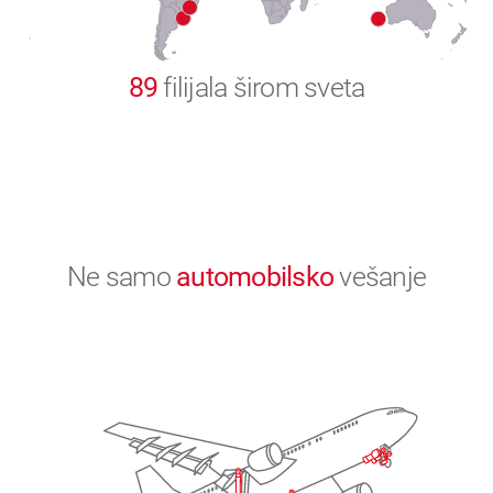
0
89
filijala širom sveta
Ne samo
automobilsko
vešanje