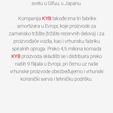
svetu u Gifuu, u Japanu.
Kompanija
KYB
takođe ima tri fabrike
amortizera u Evropi, koje proizvode za
zamensko tržište (tržište rezervnih delova) i za
proizvođače vozila, kao i vrhunsku fabriku
spiralnih opruga. Preko 4,5 miliona komada
KYB
proizvoda skladišti se i distribuira preko
naših 9 filijala u Evropi, pri čemu uz naše
vrhunske proizvode obezbeđujemo i vrhunski
0
0
0
0
0
0
korisnički servis i tehničku podršku.
1
1
1
1
1
1
2
2
2
2
2
2