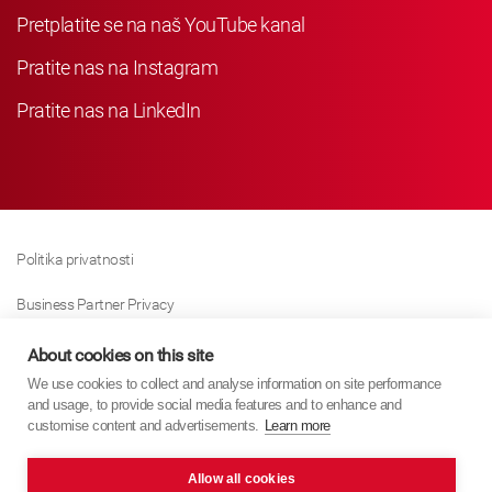
Pretplatite se na naš YouTube kanal
Pratite nas na Instagram
Pratite nas na LinkedIn
Politika privatnosti
Business Partner Privacy
Politika Kolačića
About cookies on this site
We use cookies to collect and analyse information on site performance
Modern Slavery Act Policy
and usage, to provide social media features and to enhance and
customise content and advertisements.
Learn more
Imprint
Allow all cookies
KYB Europe © 2026