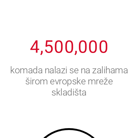
2
3
8
8
8
8
8
3
4
9
9
9
9
9
4
,
5
0
0
,
0
0
0
5
6
komada nalazi se na zalihama
6
7
širom evropske mreže
skladišta
7
8
8
9
9
0