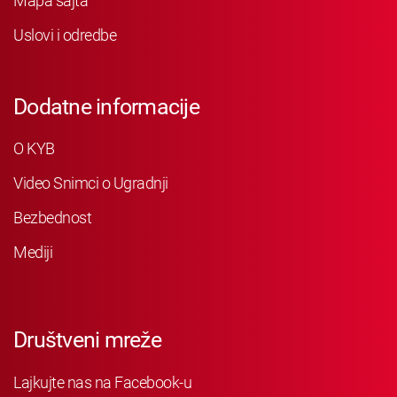
Mapa sajta
Uslovi i odredbe
Dodatne informacije
O KYB
Video Snimci o Ugradnji
Bezbednost
Mediji
Društveni mreže
Lajkujte nas na Facebook-u