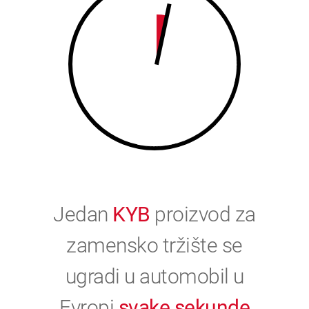
0
Jedan
KYB
proizvod za
zamensko tržište se
ugradi u automobil u
Evropi
svake sekunde