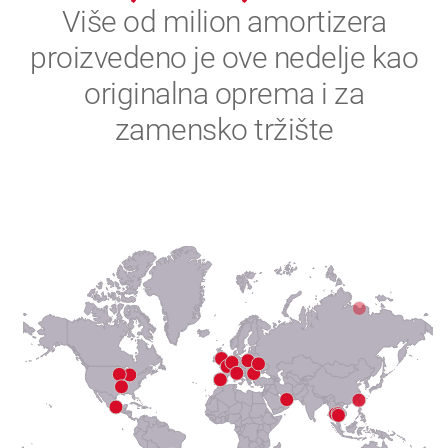
2
Više od milion amortizera
proizvedeno je ove nedelje kao
3
originalna oprema i za
4
zamensko tržište
5
6
7
8
9