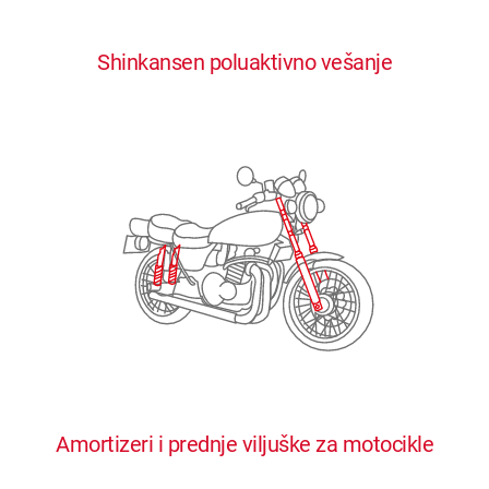
0
0
0
0
0
Shinkansen poluaktivno vešanje
1
1
1
1
1
2
2
2
2
2
3
3
3
3
3
4
4
4
4
4
0
5
5
5
5
5
0
1
6
6
6
6
6
Amortizeri i prednje viljuške za motocikle
1
2
7
7
7
7
7