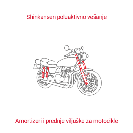
0
0
0
0
0
Shinkansen poluaktivno vešanje
1
1
1
1
1
2
2
2
2
2
3
3
3
3
3
4
4
4
4
4
0
5
5
5
5
5
0
1
6
6
6
6
6
Amortizeri i prednje viljuške za motocikle
1
2
7
7
7
7
7