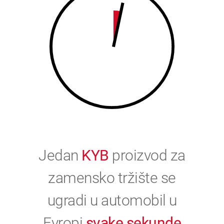
0
Jedan
KYB
proizvod za
zamensko tržište se
ugradi u automobil u
Evropi
svake sekunde