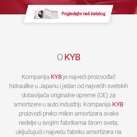
Pogledajte naš katalog
O
KYB
Kompanija
KYB
je najveći proizvođač
hidraulike u Japanu i jedan od najvećih svetskih
dobavljača originalne opreme (OE) za
amortizere u auto industriji. Kompanija
KYB
proizvodi preko milion amortizera svake
nedelje u svojim fabrikama širom sveta,
uključujući i najveću fabriku amortizera na