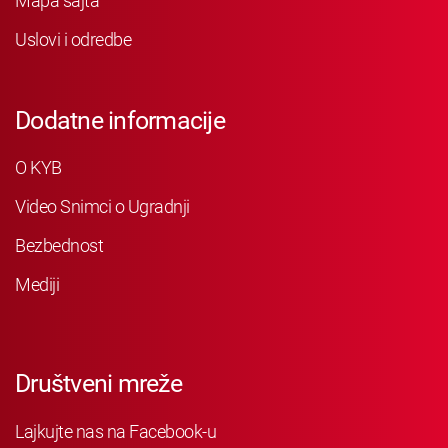
Mapa sajta
Uslovi i odredbe
Dodatne informacije
O KYB
Video Snimci o Ugradnji
Bezbednost
Mediji
Društveni mreže
Lajkujte nas na Facebook-u