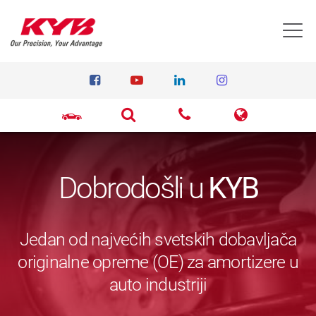
T
Dobrodošli u
KYB
Jedan od najvećih svetskih dobavljača
originalne opreme (OE) za amortizere u
auto industriji