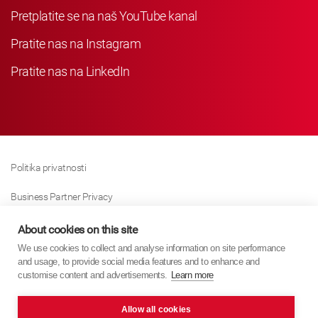
Pretplatite se na naš YouTube kanal
Pratite nas na Instagram
Pratite nas na LinkedIn
Politika privatnosti
Business Partner Privacy
Politika Kolačića
About cookies on this site
We use cookies to collect and analyse information on site performance
Modern Slavery Act Policy
and usage, to provide social media features and to enhance and
customise content and advertisements.
Learn more
Imprint
Allow all cookies
KYB Europe © 2026