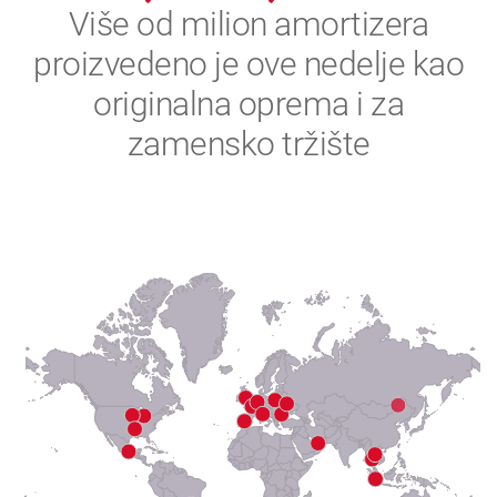
2
Više od milion amortizera
proizvedeno je ove nedelje kao
3
originalna oprema i za
4
zamensko tržište
5
6
7
8
9