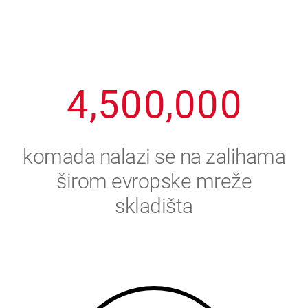
2
3
8
8
8
8
8
3
4
9
9
9
9
9
4
,
5
0
0
,
0
0
0
5
6
komada nalazi se na zalihama
6
7
širom evropske mreže
skladišta
7
8
8
9
9
0