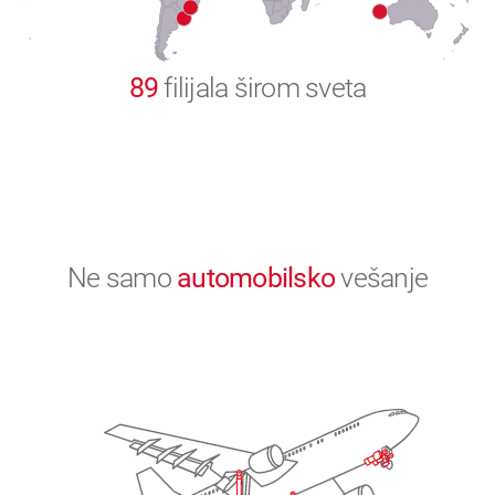
0
89
filijala širom sveta
Ne samo
automobilsko
vešanje