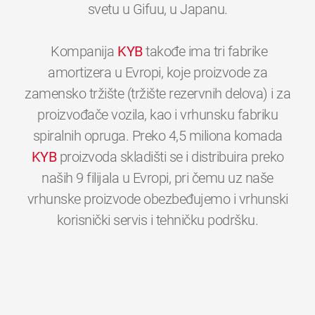
svetu u Gifuu, u Japanu.
Kompanija
KYB
takođe ima tri fabrike
amortizera u Evropi, koje proizvode za
zamensko tržište (tržište rezervnih delova) i za
proizvođače vozila, kao i vrhunsku fabriku
spiralnih opruga. Preko 4,5 miliona komada
KYB
proizvoda skladišti se i distribuira preko
naših 9 filijala u Evropi, pri čemu uz naše
vrhunske proizvode obezbeđujemo i vrhunski
0
0
0
0
0
0
korisnički servis i tehničku podršku.
1
1
1
1
1
1
2
2
2
2
2
2