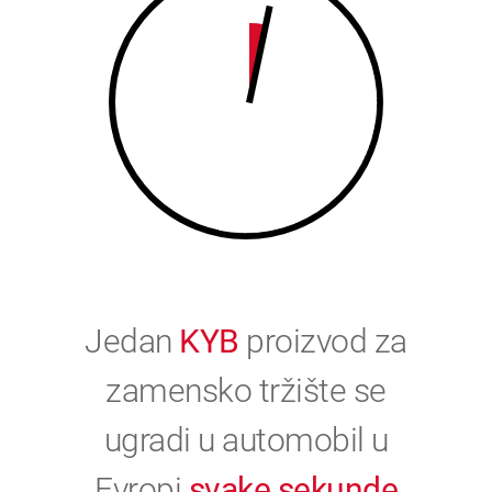
0
Jedan
KYB
proizvod za
zamensko tržište se
ugradi u automobil u
Evropi
svake sekunde