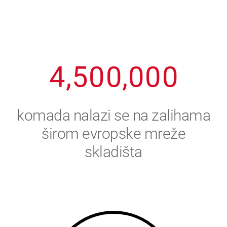
2
3
8
8
8
8
8
3
4
9
9
9
9
9
4
,
5
0
0
,
0
0
0
5
6
komada nalazi se na zalihama
6
7
širom evropske mreže
skladišta
7
8
8
9
9
0