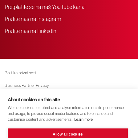
Pretplatite se na naš YouTube kanal
Pratite nas na Instagram
Pratite nas na LinkedIn
Politika privatnosti
Business Partner Privacy
Politika Kolačića
About cookies on this site
We use cookies to collect and analyse information on site performance
Modern Slavery Act Policy
and usage, to provide social media features and to enhance and
customise content and advertisements.
Learn more
Imprint
Allow all cookies
KYB Europe © 2026