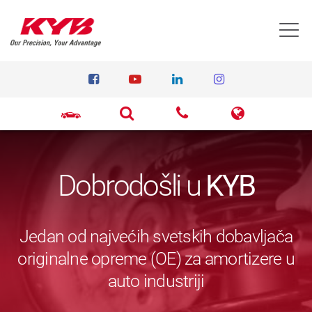
T
Dobrodošli u
KYB
Jedan od najvećih svetskih dobavljača
originalne opreme (OE) za amortizere u
auto industriji