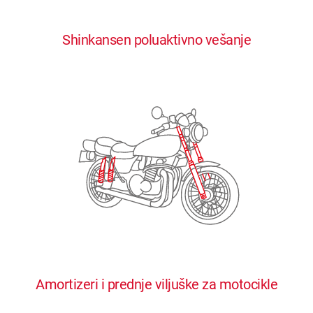
0
0
0
0
0
Shinkansen poluaktivno vešanje
1
1
1
1
1
2
2
2
2
2
3
3
3
3
3
4
4
4
4
4
0
5
5
5
5
5
0
1
6
6
6
6
6
Amortizeri i prednje viljuške za motocikle
1
2
7
7
7
7
7