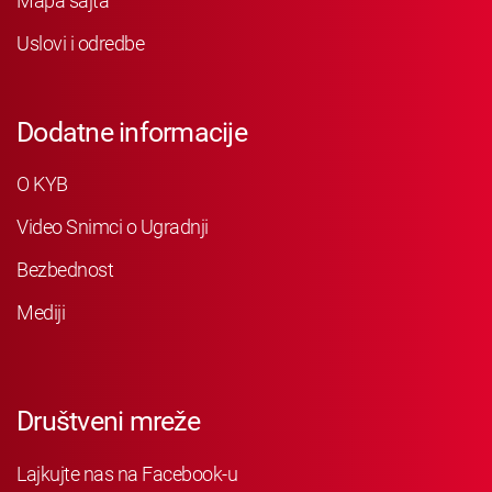
Mapa sajta
Uslovi i odredbe
Dodatne informacije
O KYB
Video Snimci o Ugradnji
Bezbednost
Mediji
Društveni mreže
Lajkujte nas na Facebook-u