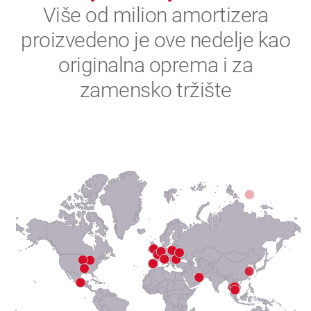
2
Više od milion amortizera
proizvedeno je ove nedelje kao
3
originalna oprema i za
4
zamensko tržište
5
6
7
8
9