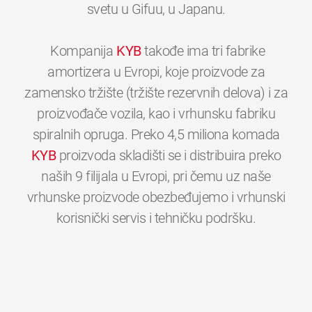
svetu u Gifuu, u Japanu.
Kompanija
KYB
takođe ima tri fabrike
amortizera u Evropi, koje proizvode za
zamensko tržište (tržište rezervnih delova) i za
proizvođače vozila, kao i vrhunsku fabriku
spiralnih opruga. Preko 4,5 miliona komada
KYB
proizvoda skladišti se i distribuira preko
naših 9 filijala u Evropi, pri čemu uz naše
vrhunske proizvode obezbeđujemo i vrhunski
0
0
0
0
0
0
korisnički servis i tehničku podršku.
1
1
1
1
1
1
2
2
2
2
2
2