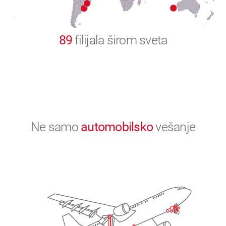
0
89
filijala širom sveta
Ne samo
automobilsko
vešanje