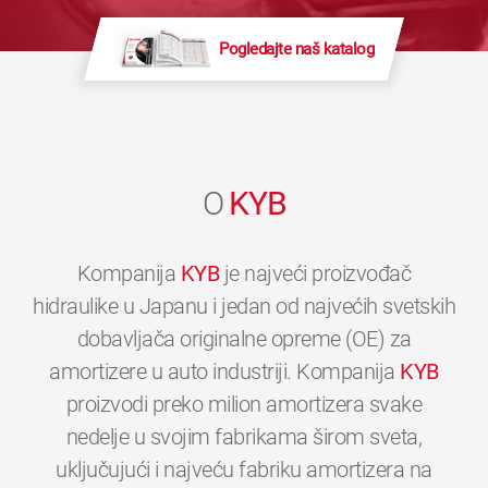
Pogledajte naš katalog
O
KYB
Kompanija
KYB
je najveći proizvođač
hidraulike u Japanu i jedan od najvećih svetskih
dobavljača originalne opreme (OE) za
amortizere u auto industriji. Kompanija
KYB
proizvodi preko milion amortizera svake
nedelje u svojim fabrikama širom sveta,
uključujući i najveću fabriku amortizera na