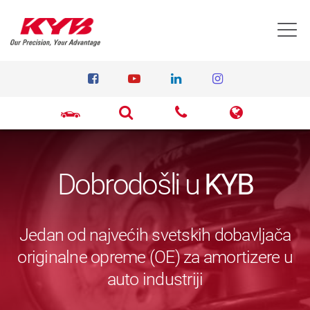
T
Dobrodošli u
KYB
Jedan od najvećih svetskih dobavljača
originalne opreme (OE) za amortizere u
auto industriji