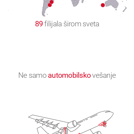
0
89
filijala širom sveta
Ne samo
automobilsko
vešanje