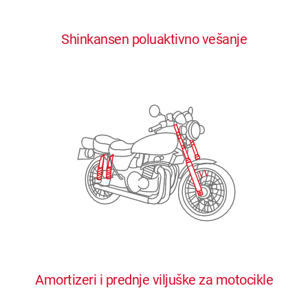
0
0
0
0
0
Shinkansen poluaktivno vešanje
1
1
1
1
1
2
2
2
2
2
3
3
3
3
3
4
4
4
4
4
0
5
5
5
5
5
0
1
6
6
6
6
6
Amortizeri i prednje viljuške za motocikle
1
2
7
7
7
7
7