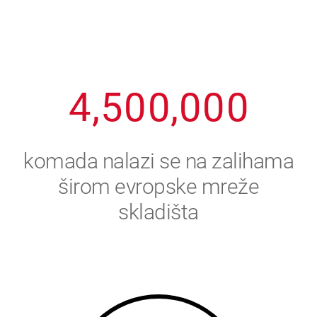
2
3
8
8
8
8
8
3
4
9
9
9
9
9
4
,
5
0
0
,
0
0
0
5
6
komada nalazi se na zalihama
6
7
širom evropske mreže
skladišta
7
8
8
9
9
0