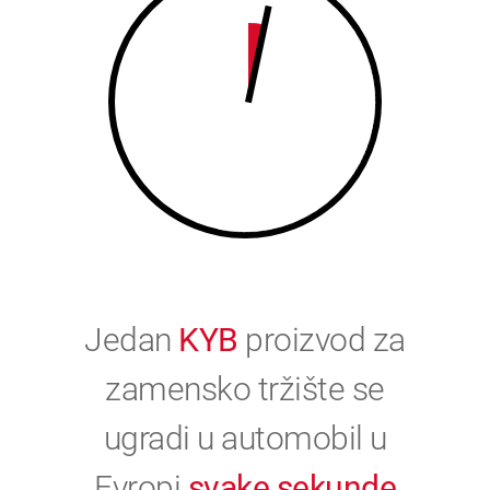
0
Jedan
KYB
proizvod za
zamensko tržište se
ugradi u automobil u
Evropi
svake sekunde