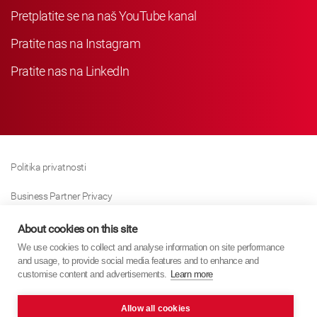
Pretplatite se na naš YouTube kanal
Pratite nas na Instagram
Pratite nas na LinkedIn
Politika privatnosti
Business Partner Privacy
Politika Kolačića
About cookies on this site
We use cookies to collect and analyse information on site performance
Modern Slavery Act Policy
and usage, to provide social media features and to enhance and
customise content and advertisements.
Learn more
Imprint
Allow all cookies
KYB Europe © 2026