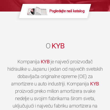
Pogledajte naš katalog
O
KYB
Kompanija
KYB
je najveći proizvođač
hidraulike u Japanu i jedan od najvećih svetskih
dobavljača originalne opreme (OE) za
amortizere u auto industriji. Kompanija
KYB
proizvodi preko milion amortizera svake
nedelje u svojim fabrikama širom sveta,
uključujući i najveću fabriku amortizera na