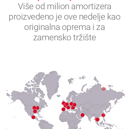
2
Više od milion amortizera
proizvedeno je ove nedelje kao
3
originalna oprema i za
4
zamensko tržište
5
6
7
8
9