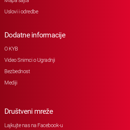
Mapa sajta
Uslovi i odredbe
Dodatne informacije
O KYB
Video Snimci o Ugradnji
Bezbednost
Mediji
Društveni mreže
Lajkujte nas na Facebook-u