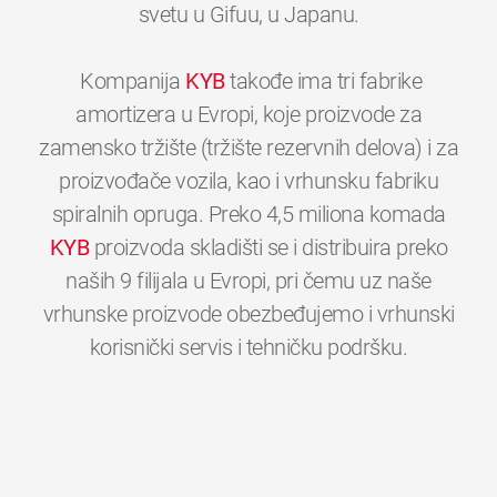
svetu u Gifuu, u Japanu.
Kompanija
KYB
takođe ima tri fabrike
amortizera u Evropi, koje proizvode za
zamensko tržište (tržište rezervnih delova) i za
proizvođače vozila, kao i vrhunsku fabriku
spiralnih opruga. Preko 4,5 miliona komada
KYB
proizvoda skladišti se i distribuira preko
naših 9 filijala u Evropi, pri čemu uz naše
vrhunske proizvode obezbeđujemo i vrhunski
0
0
0
0
0
0
korisnički servis i tehničku podršku.
1
1
1
1
1
1
2
2
2
2
2
2