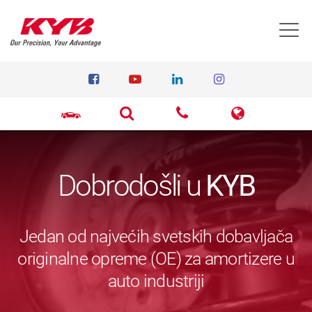
T
Dobrodošli u
KYB
Jedan od najvećih svetskih dobavljača
originalne opreme (OE) za amortizere u
auto industriji