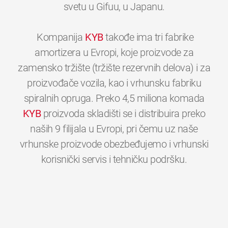
svetu u Gifuu, u Japanu.
Kompanija
KYB
takođe ima tri fabrike
amortizera u Evropi, koje proizvode za
zamensko tržište (tržište rezervnih delova) i za
proizvođače vozila, kao i vrhunsku fabriku
spiralnih opruga. Preko 4,5 miliona komada
KYB
proizvoda skladišti se i distribuira preko
naših 9 filijala u Evropi, pri čemu uz naše
vrhunske proizvode obezbeđujemo i vrhunski
0
0
0
0
0
0
korisnički servis i tehničku podršku.
1
1
1
1
1
1
2
2
2
2
2
2