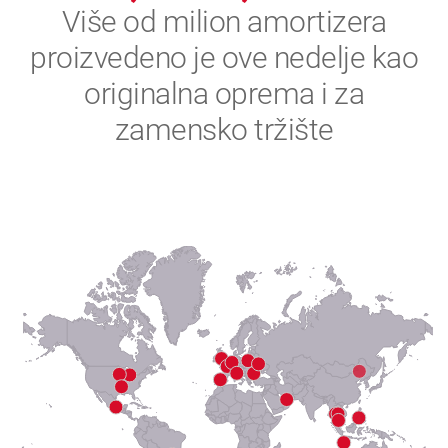
2
Više od milion amortizera
proizvedeno je ove nedelje kao
3
originalna oprema i za
4
zamensko tržište
5
6
7
8
9