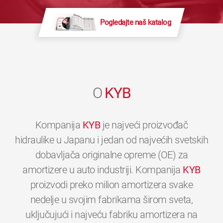
Pogledajte naš katalog
O
KYB
Kompanija
KYB
je najveći proizvođač
hidraulike u Japanu i jedan od najvećih svetskih
dobavljača originalne opreme (OE) za
amortizere u auto industriji. Kompanija
KYB
proizvodi preko milion amortizera svake
nedelje u svojim fabrikama širom sveta,
uključujući i najveću fabriku amortizera na