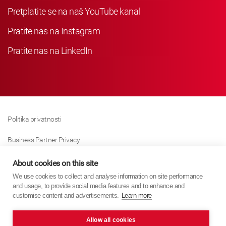
Pretplatite se na naš YouTube kanal
Pratite nas na Instagram
Pratite nas na LinkedIn
Politika privatnosti
Business Partner Privacy
Politika Kolačića
About cookies on this site
We use cookies to collect and analyse information on site performance
Modern Slavery Act Policy
and usage, to provide social media features and to enhance and
customise content and advertisements.
Learn more
Imprint
Allow all cookies
KYB Europe © 2026