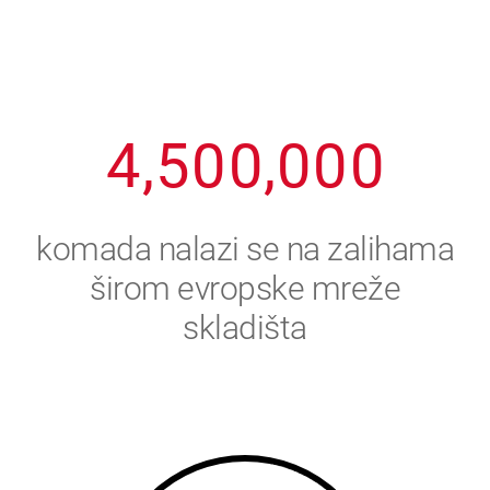
2
3
8
8
8
8
8
3
4
9
9
9
9
9
4
,
5
0
0
,
0
0
0
5
6
komada nalazi se na zalihama
6
7
širom evropske mreže
skladišta
7
8
8
9
9
0