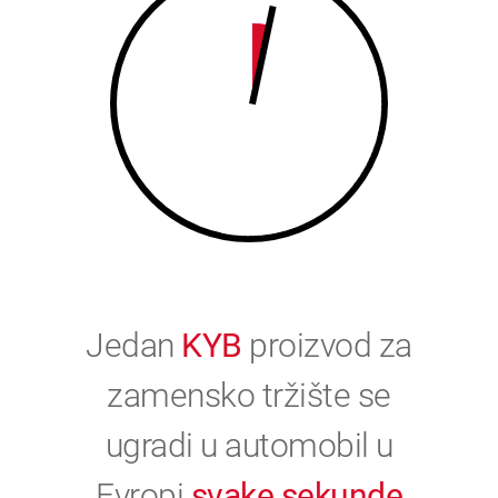
0
Jedan
KYB
proizvod za
zamensko tržište se
ugradi u automobil u
Evropi
svake sekunde