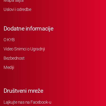
Mapa sajta
Uslovi i odredbe
Dodatne informacije
O KYB
Video Snimci o Ugradnji
Bezbednost
Mediji
Društveni mreže
Lajkujte nas na Facebook-u