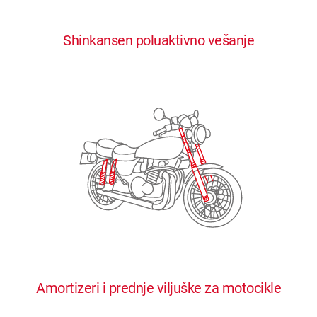
0
0
0
0
0
Shinkansen poluaktivno vešanje
1
1
1
1
1
2
2
2
2
2
3
3
3
3
3
4
4
4
4
4
0
5
5
5
5
5
0
1
6
6
6
6
6
Amortizeri i prednje viljuške za motocikle
1
2
7
7
7
7
7