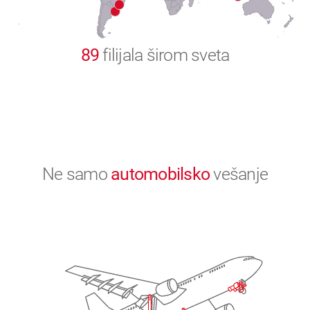
0
89
filijala širom sveta
Ne samo
automobilsko
vešanje