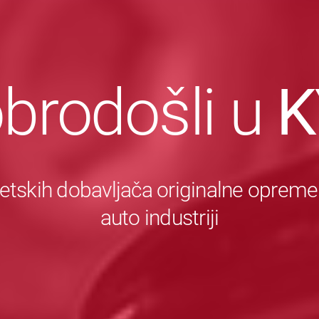
brodošli u
K
etskih dobavljača originalne opreme
auto industriji