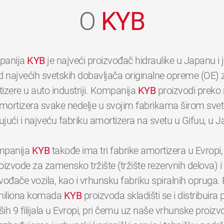
O
KYB
panija
KYB
je najveći proizvođač hidraulike u Japanu i
d najvećih svetskih dobavljača originalne opreme (OE) 
izere u auto industriji. Kompanija
KYB
proizvodi preko 
mortizera svake nedelje u svojim fabrikama širom svet
ujući i najveću fabriku amortizera na svetu u Gifuu, u 
panija
KYB
takođe ima tri fabrike amortizera u Evropi,
oizvode za zamensko tržište (tržište rezervnih delova) i
vođače vozila, kao i vrhunsku fabriku spiralnih opruga.
0
0
0
0
0
0
miliona komada
KYB
proizvoda skladišti se i distribuira
ših 9 filijala u Evropi, pri čemu uz naše vrhunske proizv