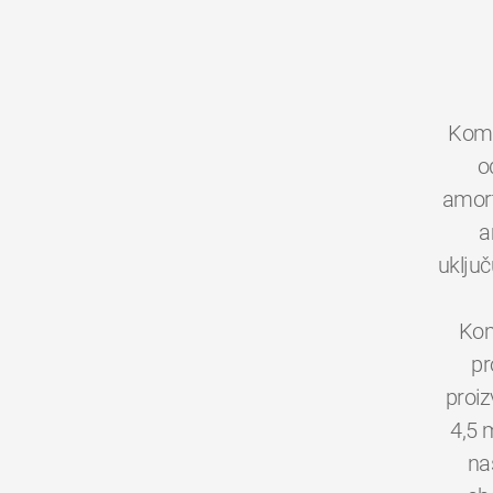
Kom
o
amort
a
uključ
Kom
pr
proiz
4,5 
na