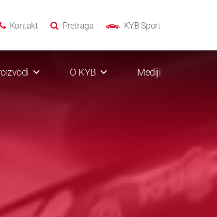
Kontakt
Pretraga
KYB Sport
oizvodi
O KYB
Mediji