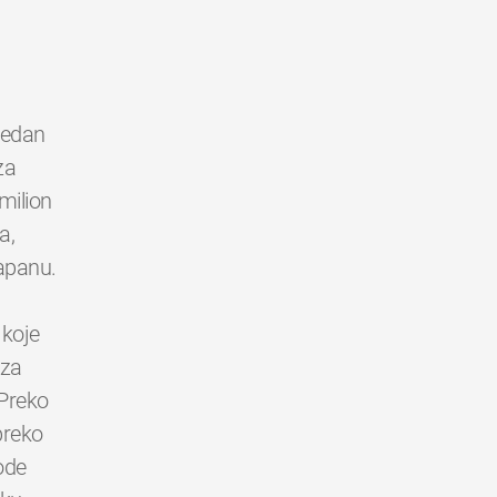
 jedan
za
milion
a,
Japanu.
 koje
 za
 Preko
 preko
ode