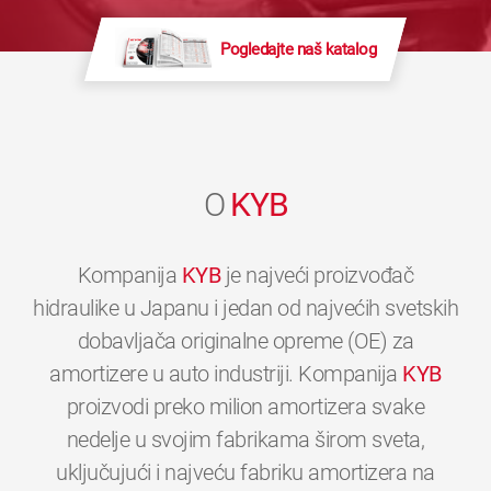
Pogledajte naš katalog
O
KYB
Kompanija
KYB
je najveći proizvođač
hidraulike u Japanu i jedan od najvećih svetskih
dobavljača originalne opreme (OE) za
amortizere u auto industriji. Kompanija
KYB
proizvodi preko milion amortizera svake
nedelje u svojim fabrikama širom sveta,
uključujući i najveću fabriku amortizera na