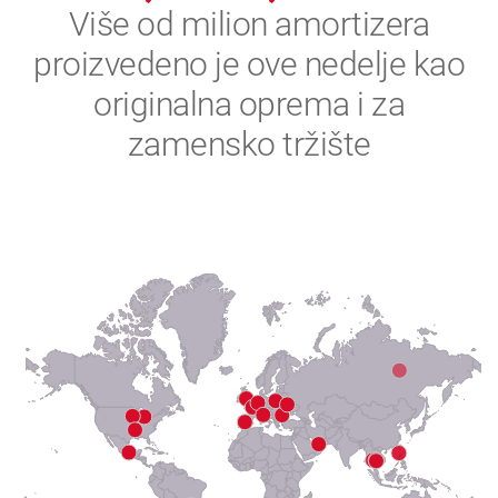
2
Više od milion amortizera
proizvedeno je ove nedelje kao
3
originalna oprema i za
4
zamensko tržište
5
6
7
8
9