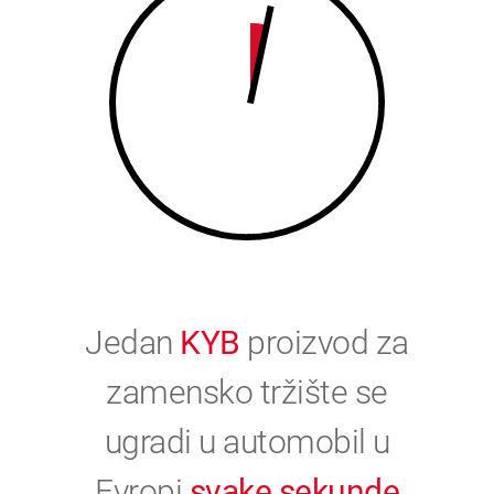
0
Jedan
KYB
proizvod za
zamensko tržište se
ugradi u automobil u
Evropi
svake sekunde