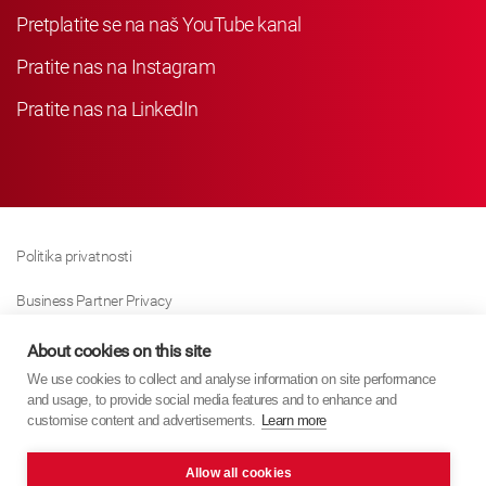
Pretplatite se na naš YouTube kanal
Pratite nas na Instagram
Pratite nas na LinkedIn
Politika privatnosti
Business Partner Privacy
Politika Kolačića
About cookies on this site
We use cookies to collect and analyse information on site performance
Modern Slavery Act Policy
and usage, to provide social media features and to enhance and
customise content and advertisements.
Learn more
Imprint
Allow all cookies
KYB Europe © 2026