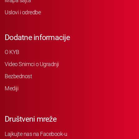
Mapa sajta
Uslovi i odredbe
Dodatne informacije
O KYB
Video Snimci o Ugradnji
Bezbednost
Mediji
Društveni mreže
Lajkujte nas na Facebook-u