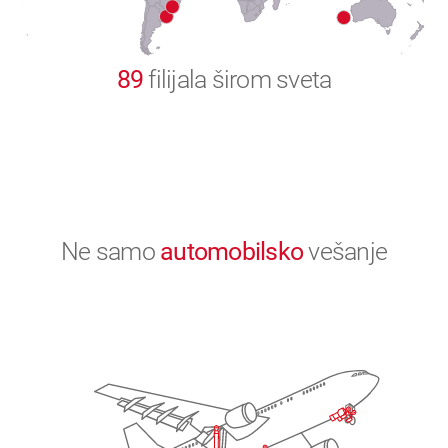
0
89
filijala širom sveta
Ne samo
automobilsko
vešanje