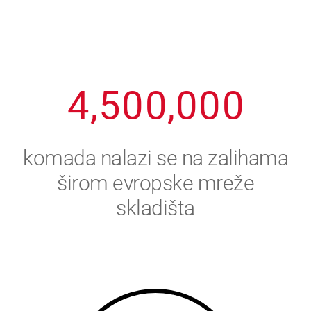
2
3
8
8
8
8
8
3
4
9
9
9
9
9
4
,
5
0
0
,
0
0
0
5
6
komada nalazi se na zalihama
6
7
širom evropske mreže
skladišta
7
8
8
9
9
0