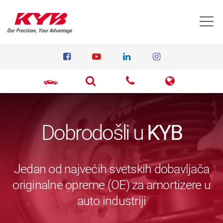
T
Dobrodošli u
KYB
Jedan od najvećih svetskih dobavljača
originalne opreme (OE) za amortizere u
auto industriji