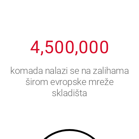
2
3
8
8
8
8
8
3
4
9
9
9
9
9
4
,
5
0
0
,
0
0
0
5
6
komada nalazi se na zalihama
6
7
širom evropske mreže
skladišta
7
8
8
9
9
0