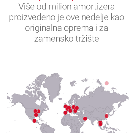
2
Više od milion amortizera
proizvedeno je ove nedelje kao
3
originalna oprema i za
4
zamensko tržište
5
6
7
8
9