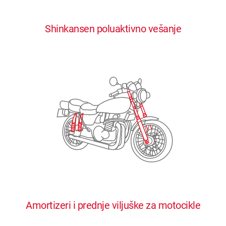
0
0
0
0
0
Shinkansen poluaktivno vešanje
1
1
1
1
1
2
2
2
2
2
3
3
3
3
3
4
4
4
4
4
0
5
5
5
5
5
0
1
6
6
6
6
6
Amortizeri i prednje viljuške za motocikle
1
2
7
7
7
7
7