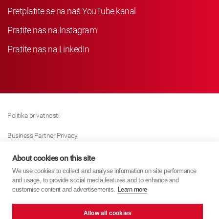
Pretplatite se na naš YouTube kanal
Pratite nas na Instagram
Pratite nas na LinkedIn
Politika privatnosti
Business Partner Privacy
Politika Kolačića
About cookies on this site
We use cookies to collect and analyse information on site performance
Modern Slavery Act Policy
and usage, to provide social media features and to enhance and
customise content and advertisements.
Learn more
Imprint
Allow all cookies
KYB Europe © 2026