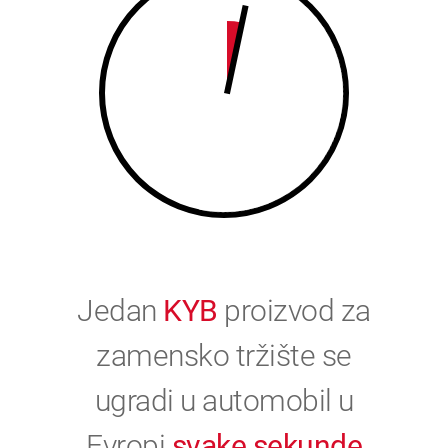
0
Jedan
KYB
proizvod za
zamensko tržište se
ugradi u automobil u
Evropi
svake sekunde