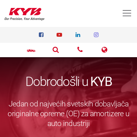
T
Dobrodošli u
KYB
Jedan od najvećih svetskih dobavljača
originalne opreme (OE) za amortizere u
auto industriji