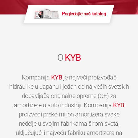
Pogledajte naš katalog
O
KYB
Kompanija
KYB
je najveći proizvođač
hidraulike u Japanu i jedan od najvećih svetskih
dobavljača originalne opreme (OE) za
amortizere u auto industriji. Kompanija
KYB
proizvodi preko milion amortizera svake
nedelje u svojim fabrikama širom sveta,
uključujući i najveću fabriku amortizera na