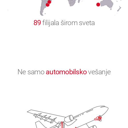
0
89
filijala širom sveta
Ne samo
automobilsko
vešanje