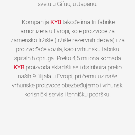
svetu u Gifuu, u Japanu.
Kompanija
KYB
takođe ima tri fabrike
amortizera u Evropi, koje proizvode za
zamensko tržište (tržište rezervnih delova) i za
proizvođače vozila, kao i vrhunsku fabriku
spiralnih opruga. Preko 4,5 miliona komada
KYB
proizvoda skladišti se i distribuira preko
naših 9 filijala u Evropi, pri čemu uz naše
vrhunske proizvode obezbeđujemo i vrhunski
0
0
0
0
0
0
korisnički servis i tehničku podršku.
1
1
1
1
1
1
2
2
2
2
2
2