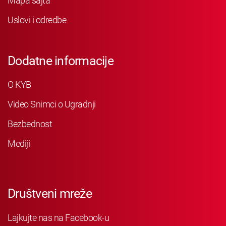
Mapa sajta
Uslovi i odredbe
Dodatne informacije
O KYB
Video Snimci o Ugradnji
Bezbednost
Mediji
Društveni mreže
Lajkujte nas na Facebook-u