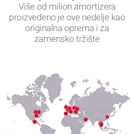
2
Više od milion amortizera
proizvedeno je ove nedelje kao
3
originalna oprema i za
4
zamensko tržište
5
6
7
8
9