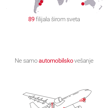
0
89
filijala širom sveta
Ne samo
automobilsko
vešanje