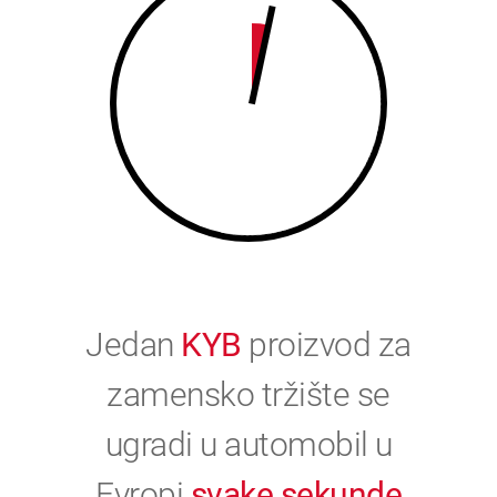
0
Jedan
KYB
proizvod za
zamensko tržište se
ugradi u automobil u
Evropi
svake sekunde