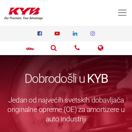
T
Dobrodošli u
KYB
Jedan od najvećih svetskih dobavljača
originalne opreme (OE) za amortizere u
auto industriji