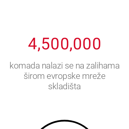
2
3
8
8
8
8
8
3
4
9
9
9
9
9
4
,
5
0
0
,
0
0
0
5
6
komada nalazi se na zalihama
6
7
širom evropske mreže
skladišta
7
8
8
9
9
0