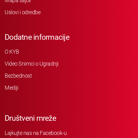
Mapa sajta
Uslovi i odredbe
Dodatne informacije
O KYB
Video Snimci o Ugradnji
Bezbednost
Mediji
Društveni mreže
Lajkujte nas na Facebook-u