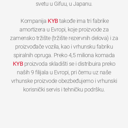
svetu u Gifuu, u Japanu.
Kompanija
KYB
takođe ima tri fabrike
amortizera u Evropi, koje proizvode za
zamensko tržište (tržište rezervnih delova) i za
proizvođače vozila, kao i vrhunsku fabriku
spiralnih opruga. Preko 4,5 miliona komada
KYB
proizvoda skladišti se i distribuira preko
naših 9 filijala u Evropi, pri čemu uz naše
vrhunske proizvode obezbeđujemo i vrhunski
0
0
0
0
0
0
korisnički servis i tehničku podršku.
1
1
1
1
1
1
2
2
2
2
2
2