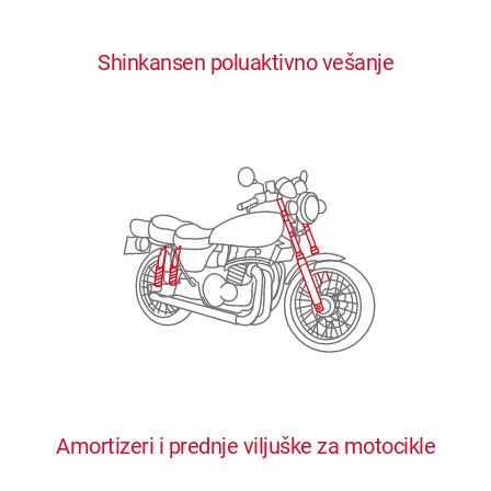
0
0
0
0
0
Shinkansen poluaktivno vešanje
1
1
1
1
1
2
2
2
2
2
3
3
3
3
3
4
4
4
4
4
0
5
5
5
5
5
0
1
6
6
6
6
6
Amortizeri i prednje viljuške za motocikle
1
2
7
7
7
7
7