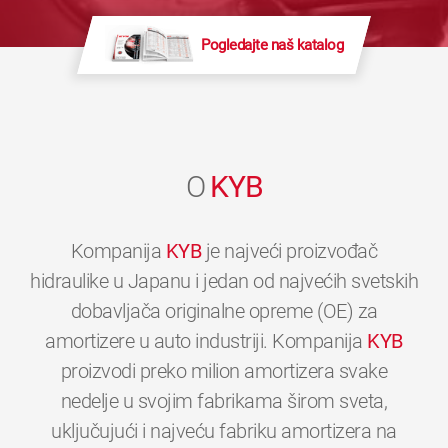
Pogledajte naš katalog
O
KYB
Kompanija
KYB
je najveći proizvođač
hidraulike u Japanu i jedan od najvećih svetskih
dobavljača originalne opreme (OE) za
amortizere u auto industriji. Kompanija
KYB
proizvodi preko milion amortizera svake
nedelje u svojim fabrikama širom sveta,
uključujući i najveću fabriku amortizera na