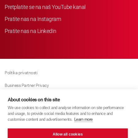
Pretplatite se na naš YouTube kanal
Pratite nas na Instagram
Pratite nas na LinkedIn
Politika privatnosti
Business Partner Privacy
Politika Kolačića
About cookies on this site
We use cookies to collect and analyse information on site performance
Modern Slavery Act Policy
and usage, to provide social media features and to enhance and
customise content and advertisements.
Learn more
Imprint
Allow all cookies
KYB Europe © 2026