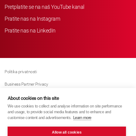
Pretplatite se na naš YouTube kanal
Pratite nas na Instagram
Pratite nas na LinkedIn
Politika privatnosti
Business Partner Privacy
Politika Kolačića
About cookies on this site
We use cookies to collect and analyse information on site performance
Modern Slavery Act Policy
and usage, to provide social media features and to enhance and
customise content and advertisements.
Learn more
Imprint
Allow all cookies
KYB Europe © 2026