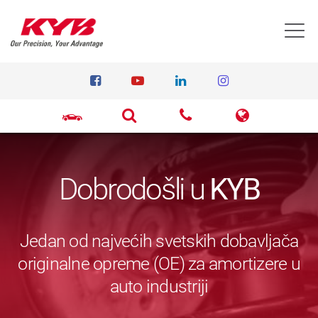
T
Dobrodošli u
KYB
Jedan od najvećih svetskih dobavljača
originalne opreme (OE) za amortizere u
auto industriji