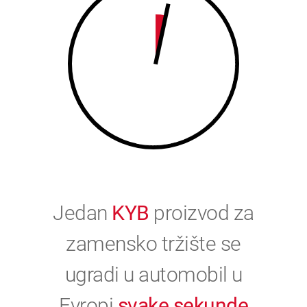
0
Jedan
KYB
proizvod za
zamensko tržište se
ugradi u automobil u
Evropi
svake sekunde