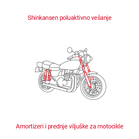
0
0
0
0
0
Shinkansen poluaktivno vešanje
1
1
1
1
1
2
2
2
2
2
3
3
3
3
3
4
4
4
4
4
0
5
5
5
5
5
0
1
6
6
6
6
6
Amortizeri i prednje viljuške za motocikle
1
2
7
7
7
7
7