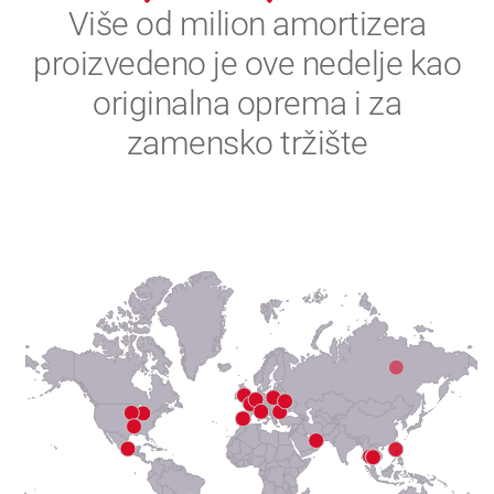
2
Više od milion amortizera
proizvedeno je ove nedelje kao
3
originalna oprema i za
4
zamensko tržište
5
6
7
8
9