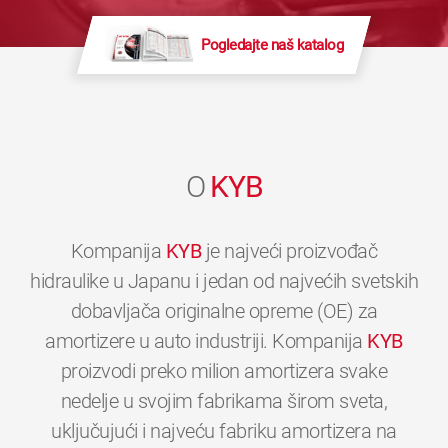
Pogledajte naš katalog
O
KYB
Kompanija
KYB
je najveći proizvođač
hidraulike u Japanu i jedan od najvećih svetskih
dobavljača originalne opreme (OE) za
amortizere u auto industriji. Kompanija
KYB
proizvodi preko milion amortizera svake
nedelje u svojim fabrikama širom sveta,
uključujući i najveću fabriku amortizera na