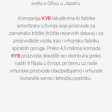
svetu u Gifuu, u Japanu.
Kompanija
KYB
takođe ima tri fabrike
amortizera u Evropi, koje proizvode za
zamensko tržište (tržište rezervnih delova) i za
proizvođače vozila, kao i vrhunsku fabriku
spiralnih opruga. Preko 4,5 miliona komada
KYB
proizvoda skladišti se i distribuira preko
naših 9 filijala u Evropi, pri čemu uz naše
vrhunske proizvode obezbeđujemo i vrhunski
0
0
0
0
0
0
korisnički servis i tehničku podršku.
1
1
1
1
1
1
2
2
2
2
2
2