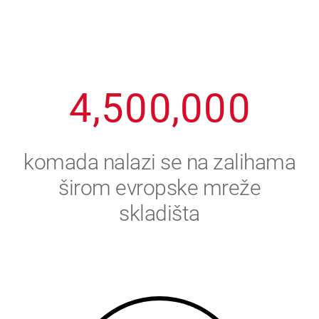
2
3
8
8
8
8
8
3
4
9
9
9
9
9
4
,
5
0
0
,
0
0
0
5
6
komada nalazi se na zalihama
6
7
širom evropske mreže
skladišta
7
8
8
9
9
0