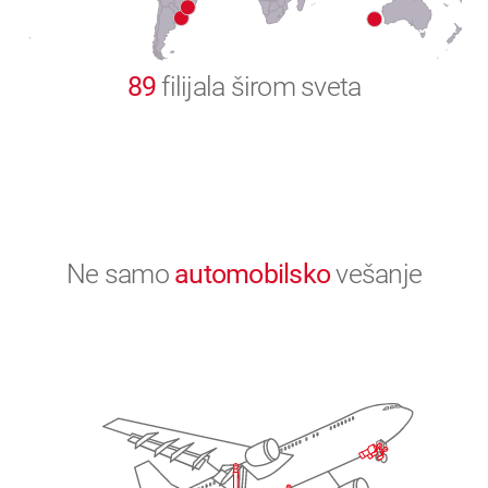
0
89
filijala širom sveta
Ne samo
automobilsko
vešanje