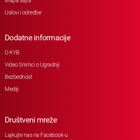
Mapa sajta
Uslovi i odredbe
Dodatne informacije
O KYB
Video Snimci o Ugradnji
Bezbednost
Mediji
Društveni mreže
Lajkujte nas na Facebook-u