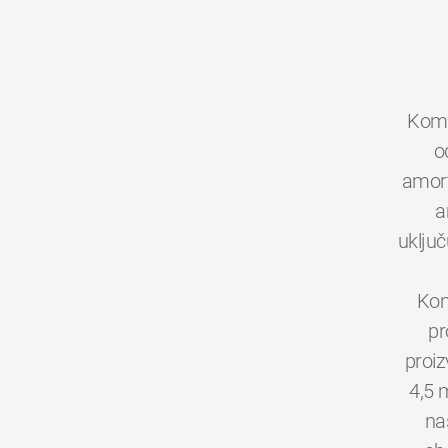
Kom
o
amort
a
uključ
Kom
pr
proiz
4,5 
na