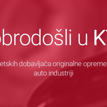
brodošli u
K
etskih dobavljača originalne opreme
auto industriji