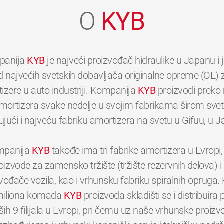
O
KYB
panija
KYB
je najveći proizvođač hidraulike u Japanu i
d najvećih svetskih dobavljača originalne opreme (OE) 
izere u auto industriji. Kompanija
KYB
proizvodi preko 
mortizera svake nedelje u svojim fabrikama širom svet
ujući i najveću fabriku amortizera na svetu u Gifuu, u 
panija
KYB
takođe ima tri fabrike amortizera u Evropi,
oizvode za zamensko tržište (tržište rezervnih delova) i
vođače vozila, kao i vrhunsku fabriku spiralnih opruga.
0
0
0
0
0
0
miliona komada
KYB
proizvoda skladišti se i distribuira
ših 9 filijala u Evropi, pri čemu uz naše vrhunske proizv