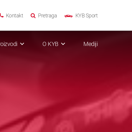
Kontakt
Pretraga
KYB Sport
oizvodi
O KYB
Mediji