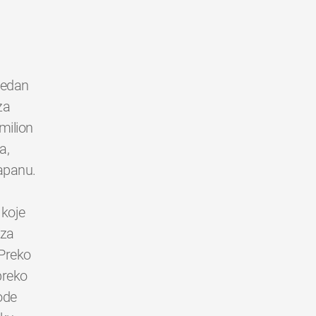
 jedan
za
milion
a,
Japanu.
 koje
 za
 Preko
 preko
ode