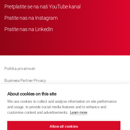
Pretplatite se na naš YouTube kanal
Pratite nas na Instagram
Pratite nas na LinkedIn
Politika privatnosti
Business Partner Privacy
Politika Kolačića
About cookies on this site
We use cookies to collect and analyse information on site performance
Modern Slavery Act Policy
and usage, to provide social media features and to enhance and
customise content and advertisements.
Learn more
Imprint
Allow all cookies
KYB Europe © 2026