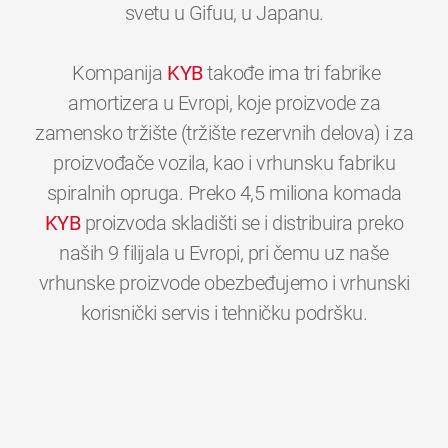
svetu u Gifuu, u Japanu.
Kompanija
KYB
takođe ima tri fabrike
amortizera u Evropi, koje proizvode za
zamensko tržište (tržište rezervnih delova) i za
proizvođače vozila, kao i vrhunsku fabriku
spiralnih opruga. Preko 4,5 miliona komada
KYB
proizvoda skladišti se i distribuira preko
naših 9 filijala u Evropi, pri čemu uz naše
vrhunske proizvode obezbeđujemo i vrhunski
0
0
0
0
0
0
korisnički servis i tehničku podršku.
1
1
1
1
1
1
2
2
2
2
2
2