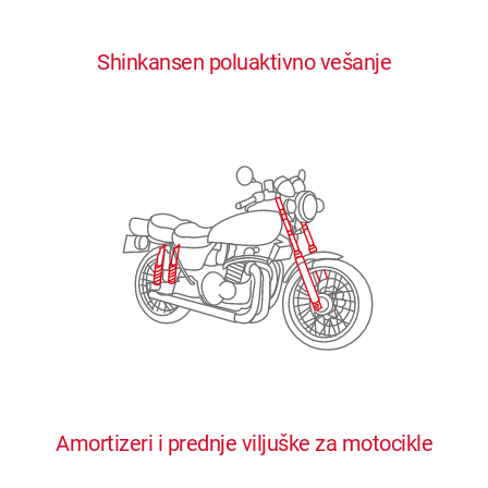
0
0
0
0
0
Shinkansen poluaktivno vešanje
1
1
1
1
1
2
2
2
2
2
3
3
3
3
3
4
4
4
4
4
0
5
5
5
5
5
0
1
6
6
6
6
6
Amortizeri i prednje viljuške za motocikle
1
2
7
7
7
7
7