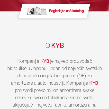
Pogledajte naš katalog
O
KYB
Kompanija
KYB
je najveći proizvođač
hidraulike u Japanu i jedan od najvećih svetskih
dobavljača originalne opreme (OE) za
amortizere u auto industriji. Kompanija
KYB
proizvodi preko milion amortizera svake
nedelje u svojim fabrikama širom sveta,
uključujući i najveću fabriku amortizera na