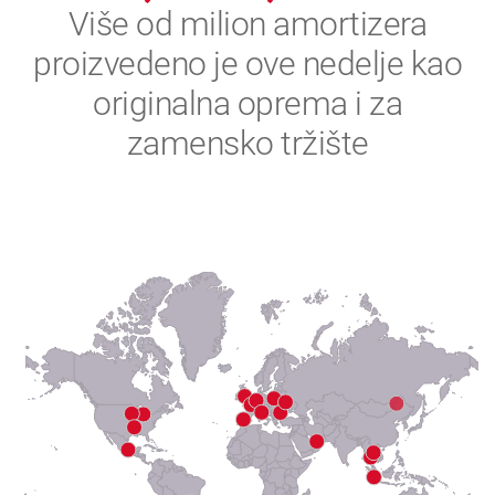
2
Više od milion amortizera
proizvedeno je ove nedelje kao
3
originalna oprema i za
4
zamensko tržište
5
6
7
8
9