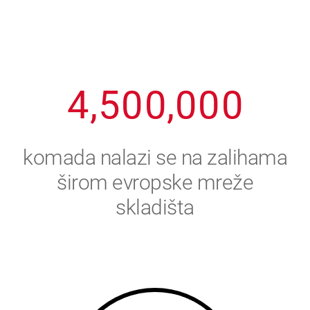
2
3
8
8
8
8
8
3
4
9
9
9
9
9
4
,
5
0
0
,
0
0
0
5
6
komada nalazi se na zalihama
6
7
širom evropske mreže
skladišta
7
8
8
9
9
0