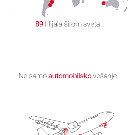
0
89
filijala širom sveta
Ne samo
automobilsko
vešanje