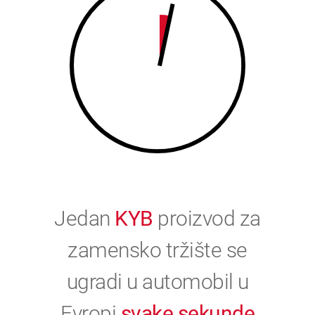
0
Jedan
KYB
proizvod za
zamensko tržište se
ugradi u automobil u
Evropi
svake sekunde