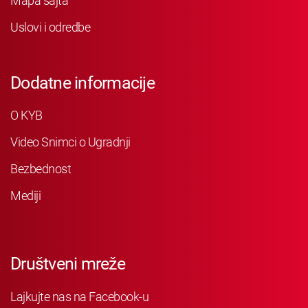
Mapa sajta
Uslovi i odredbe
Dodatne informacije
O KYB
Video Snimci o Ugradnji
Bezbednost
Mediji
Društveni mreže
Lajkujte nas na Facebook-u