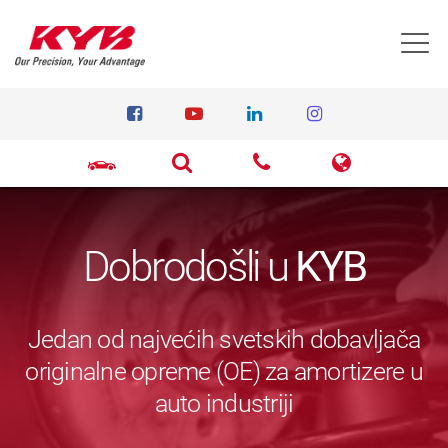
T
Dobrodošli u
KYB
Jedan od najvećih svetskih dobavljača
originalne opreme (OE) za amortizere u
auto industriji