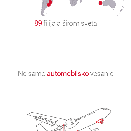
0
89
filijala širom sveta
Ne samo
automobilsko
vešanje