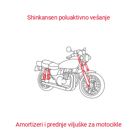
0
0
0
0
0
Shinkansen poluaktivno vešanje
1
1
1
1
1
2
2
2
2
2
3
3
3
3
3
4
4
4
4
4
0
5
5
5
5
5
0
1
6
6
6
6
6
Amortizeri i prednje viljuške za motocikle
1
2
7
7
7
7
7