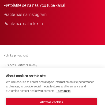
Pretplatite se na naš YouTube kanal
Pratite nas na Instagram
Pratite nas na LinkedIn
Politika privatnosti
Business Partner Privacy
Politika Kolačića
About cookies on this site
We use cookies to collect and analyse information on site performance
Modern Slavery Act Policy
and usage, to provide social media features and to enhance and
customise content and advertisements.
Learn more
Imprint
Allow all cookies
KYB Europe © 2026