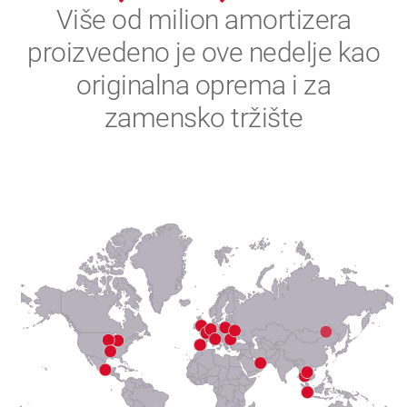
2
Više od milion amortizera
proizvedeno je ove nedelje kao
3
originalna oprema i za
4
zamensko tržište
5
6
7
8
9