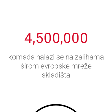
2
3
8
8
8
8
8
3
4
9
9
9
9
9
4
,
5
0
0
,
0
0
0
5
6
komada nalazi se na zalihama
6
7
širom evropske mreže
skladišta
7
8
8
9
9
0