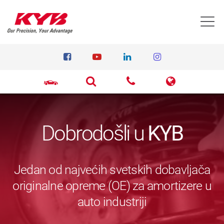
T
Dobrodošli u
KYB
Jedan od najvećih svetskih dobavljača
originalne opreme (OE) za amortizere u
auto industriji