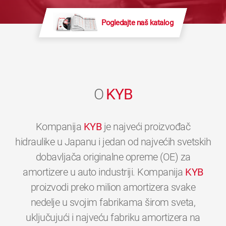
Pogledajte naš katalog
O
KYB
Kompanija
KYB
je najveći proizvođač
hidraulike u Japanu i jedan od najvećih svetskih
dobavljača originalne opreme (OE) za
amortizere u auto industriji. Kompanija
KYB
proizvodi preko milion amortizera svake
nedelje u svojim fabrikama širom sveta,
uključujući i najveću fabriku amortizera na