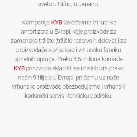
svetu u Gifuu, u Japanu.
Kompanija
KYB
takođe ima tri fabrike
amortizera u Evropi, koje proizvode za
zamensko tržište (tržište rezervnih delova) i za
proizvođače vozila, kao i vrhunsku fabriku
spiralnih opruga. Preko 4,5 miliona komada
KYB
proizvoda skladišti se i distribuira preko
naših 9 filijala u Evropi, pri čemu uz naše
vrhunske proizvode obezbeđujemo i vrhunski
0
0
0
0
0
0
korisnički servis i tehničku podršku.
1
1
1
1
1
1
2
2
2
2
2
2