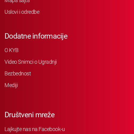
Mapa sajta
Uslovi i odredbe
Dodatne informacije
O KYB
Video Snimci o Ugradnji
Bezbednost
Mediji
Društveni mreže
Lajkujte nas na Facebook-u