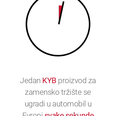
0
Jedan
KYB
proizvod za
zamensko tržište se
ugradi u automobil u
Evropi
svake sekunde