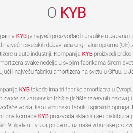
O
KYB
panija
KYB
je najveći proizvođač hidraulike u Japanu i
d najvećih svetskih dobavljača originalne opreme (OE) 
izere u auto industriji. Kompanija
KYB
proizvodi preko 
mortizera svake nedelje u svojim fabrikama širom svet
ujući i najveću fabriku amortizera na svetu u Gifuu, u 
panija
KYB
takođe ima tri fabrike amortizera u Evropi,
oizvode za zamensko tržište (tržište rezervnih delova) i
vođače vozila, kao i vrhunsku fabriku spiralnih opruga.
0
0
0
0
0
0
miliona komada
KYB
proizvoda skladišti se i distribuira
ših 9 filijala u Evropi, pri čemu uz naše vrhunske proizv