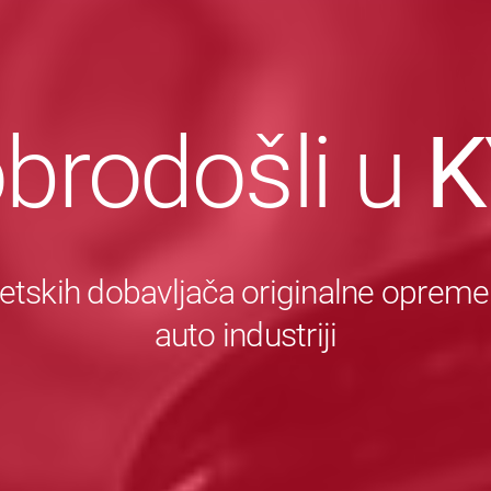
brodošli u
K
etskih dobavljača originalne opreme
auto industriji