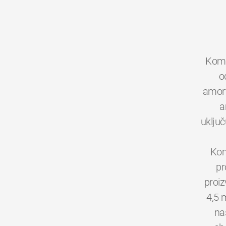
Kom
o
amort
a
uključ
Kom
pr
proiz
4,5 
na