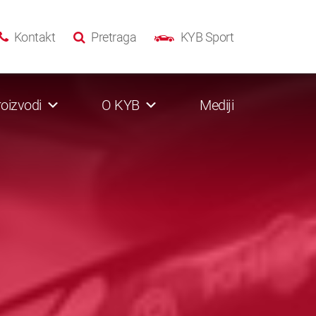
Kontakt
Pretraga
KYB Sport
oizvodi
O KYB
Mediji