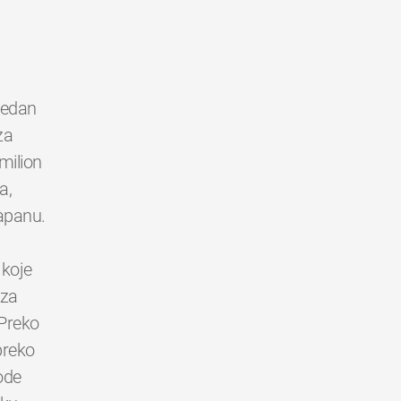
 jedan
za
milion
a,
Japanu.
 koje
 za
 Preko
 preko
ode