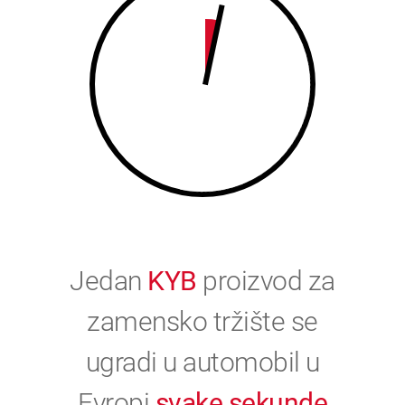
0
Jedan
KYB
proizvod za
zamensko tržište se
ugradi u automobil u
Evropi
svake sekunde