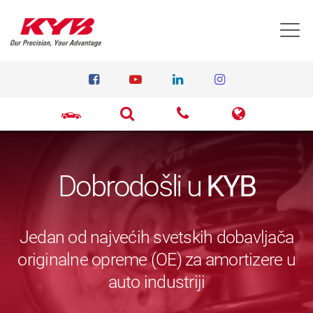
T
Dobrodošli u
KYB
Jedan od najvećih svetskih dobavljača
originalne opreme (OE) za amortizere u
auto industriji