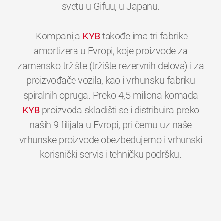
svetu u Gifuu, u Japanu.
Kompanija
KYB
takođe ima tri fabrike
amortizera u Evropi, koje proizvode za
zamensko tržište (tržište rezervnih delova) i za
proizvođače vozila, kao i vrhunsku fabriku
spiralnih opruga. Preko 4,5 miliona komada
KYB
proizvoda skladišti se i distribuira preko
naših 9 filijala u Evropi, pri čemu uz naše
vrhunske proizvode obezbeđujemo i vrhunski
0
0
0
0
0
0
korisnički servis i tehničku podršku.
1
1
1
1
1
1
2
2
2
2
2
2