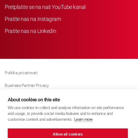
Pretplatite se na naš YouTube kanal
Pratite nas na Instagram
Pratite nas na LinkedIn
Politika privatnosti
Business Partner Privacy
Politika Kolačića
About cookies on this site
We use cookies to collect and analyse information on site performance
Modern Slavery Act Policy
and usage, to provide social media features and to enhance and
customise content and advertisements.
Learn more
Imprint
Allow all cookies
KYB Europe © 2026