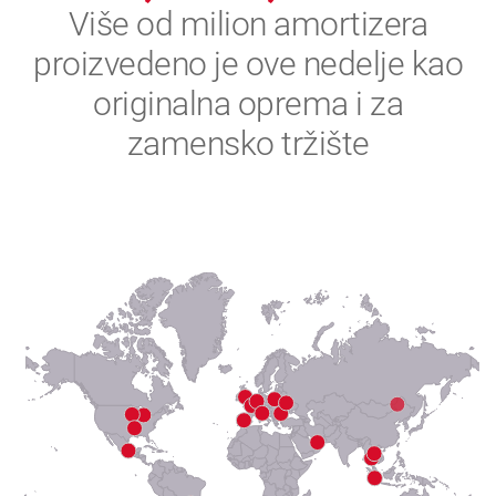
2
Više od milion amortizera
proizvedeno je ove nedelje kao
3
originalna oprema i za
4
zamensko tržište
5
6
7
8
9