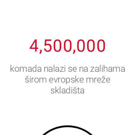
2
3
8
8
8
8
8
3
4
9
9
9
9
9
4
,
5
0
0
,
0
0
0
5
6
komada nalazi se na zalihama
6
7
širom evropske mreže
skladišta
7
8
8
9
9
0