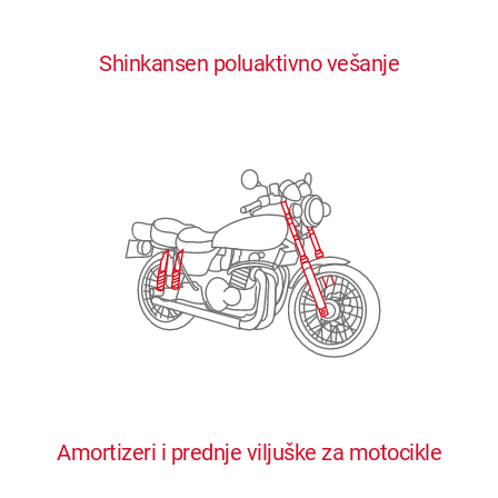
0
0
0
0
0
Shinkansen poluaktivno vešanje
1
1
1
1
1
2
2
2
2
2
3
3
3
3
3
4
4
4
4
4
0
5
5
5
5
5
0
1
6
6
6
6
6
Amortizeri i prednje viljuške za motocikle
1
2
7
7
7
7
7