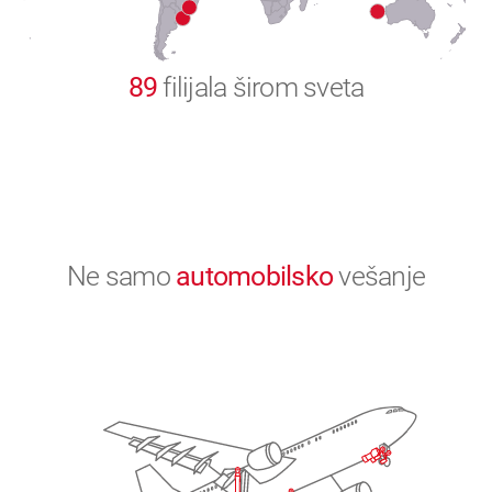
0
89
filijala širom sveta
Ne samo
automobilsko
vešanje