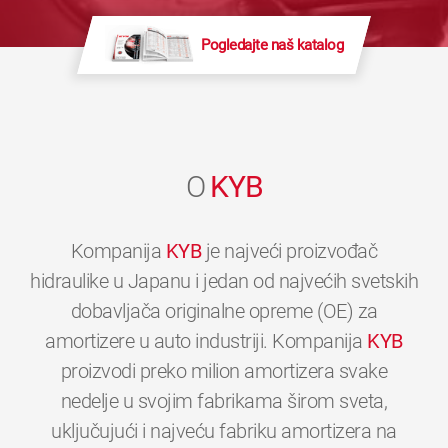
Pogledajte naš katalog
O
KYB
Kompanija
KYB
je najveći proizvođač
hidraulike u Japanu i jedan od najvećih svetskih
dobavljača originalne opreme (OE) za
amortizere u auto industriji. Kompanija
KYB
proizvodi preko milion amortizera svake
nedelje u svojim fabrikama širom sveta,
uključujući i najveću fabriku amortizera na