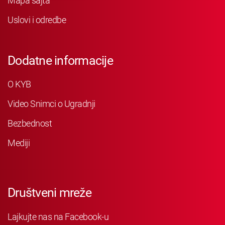
Mapa sajta
Uslovi i odredbe
Dodatne informacije
O KYB
Video Snimci o Ugradnji
Bezbednost
Mediji
Društveni mreže
Lajkujte nas na Facebook-u