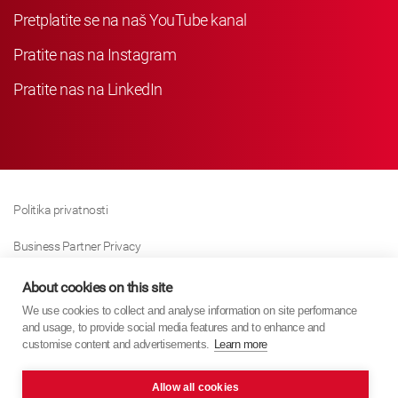
Pretplatite se na naš YouTube kanal
Pratite nas na Instagram
Pratite nas na LinkedIn
Politika privatnosti
Business Partner Privacy
Politika Kolačića
About cookies on this site
We use cookies to collect and analyse information on site performance
Modern Slavery Act Policy
and usage, to provide social media features and to enhance and
customise content and advertisements.
Learn more
Imprint
Allow all cookies
KYB Europe © 2026