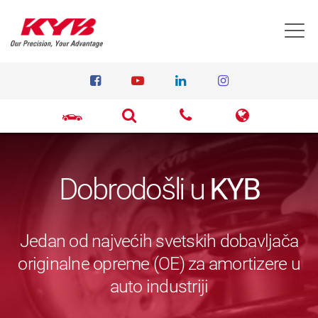
T
Dobrodošli u
KYB
Jedan od najvećih svetskih dobavljača
originalne opreme (OE) za amortizere u
auto industriji