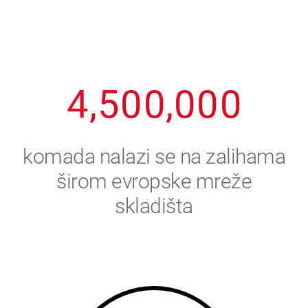
2
3
8
8
8
8
8
3
4
9
9
9
9
9
4
,
5
0
0
,
0
0
0
5
6
komada nalazi se na zalihama
6
7
širom evropske mreže
skladišta
7
8
8
9
9
0