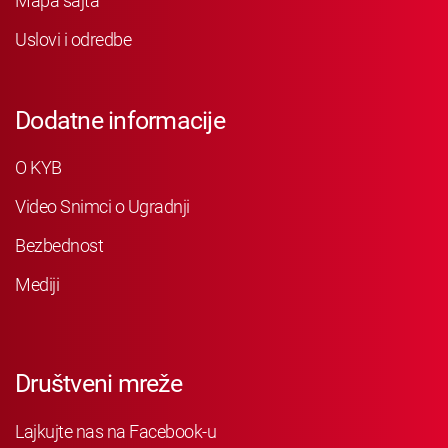
Mapa sajta
Uslovi i odredbe
Dodatne informacije
O KYB
Video Snimci o Ugradnji
Bezbednost
Mediji
Društveni mreže
Lajkujte nas na Facebook-u