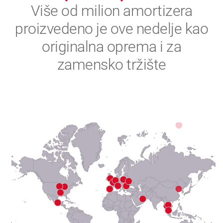
2
Više od milion amortizera
proizvedeno je ove nedelje kao
3
originalna oprema i za
4
zamensko tržište
5
6
7
8
9