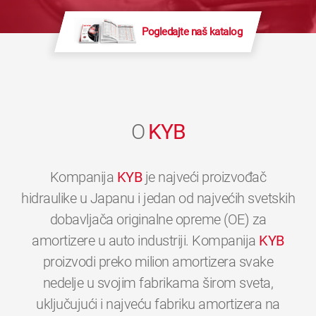
Pogledajte naš katalog
O
KYB
Kompanija
KYB
je najveći proizvođač
hidraulike u Japanu i jedan od najvećih svetskih
dobavljača originalne opreme (OE) za
amortizere u auto industriji. Kompanija
KYB
proizvodi preko milion amortizera svake
nedelje u svojim fabrikama širom sveta,
uključujući i najveću fabriku amortizera na