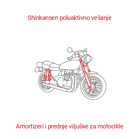
0
0
0
0
0
Shinkansen poluaktivno vešanje
1
1
1
1
1
2
2
2
2
2
3
3
3
3
3
4
4
4
4
4
0
5
5
5
5
5
0
1
6
6
6
6
6
Amortizeri i prednje viljuške za motocikle
1
2
7
7
7
7
7