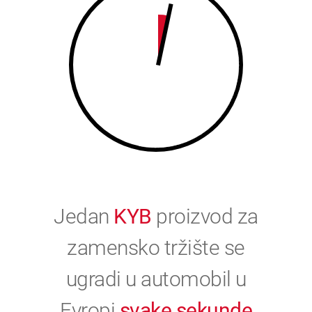
0
Jedan
KYB
proizvod za
zamensko tržište se
ugradi u automobil u
Evropi
svake sekunde