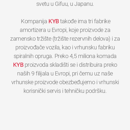
svetu u Gifuu, u Japanu.
Kompanija
KYB
takođe ima tri fabrike
amortizera u Evropi, koje proizvode za
zamensko tržište (tržište rezervnih delova) i za
proizvođače vozila, kao i vrhunsku fabriku
spiralnih opruga. Preko 4,5 miliona komada
KYB
proizvoda skladišti se i distribuira preko
naših 9 filijala u Evropi, pri čemu uz naše
vrhunske proizvode obezbeđujemo i vrhunski
0
0
0
0
0
0
korisnički servis i tehničku podršku.
1
1
1
1
1
1
2
2
2
2
2
2