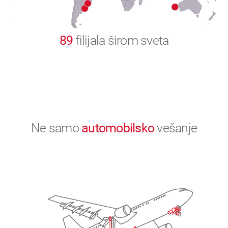
0
89
filijala širom sveta
Ne samo
automobilsko
vešanje