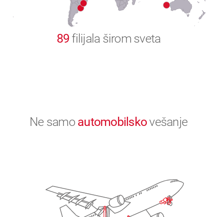
0
89
filijala širom sveta
Ne samo
automobilsko
vešanje