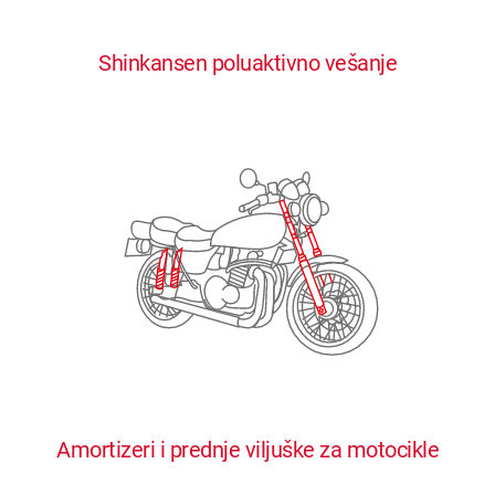
0
0
0
0
0
Shinkansen poluaktivno vešanje
1
1
1
1
1
2
2
2
2
2
3
3
3
3
3
4
4
4
4
4
0
5
5
5
5
5
0
1
6
6
6
6
6
Amortizeri i prednje viljuške za motocikle
1
2
7
7
7
7
7