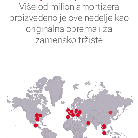
2
Više od milion amortizera
proizvedeno je ove nedelje kao
3
originalna oprema i za
4
zamensko tržište
5
6
7
8
9