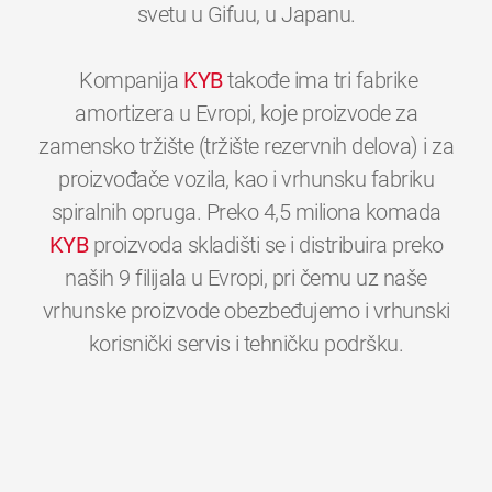
svetu u Gifuu, u Japanu.
Kompanija
KYB
takođe ima tri fabrike
amortizera u Evropi, koje proizvode za
zamensko tržište (tržište rezervnih delova) i za
proizvođače vozila, kao i vrhunsku fabriku
spiralnih opruga. Preko 4,5 miliona komada
KYB
proizvoda skladišti se i distribuira preko
naših 9 filijala u Evropi, pri čemu uz naše
vrhunske proizvode obezbeđujemo i vrhunski
0
0
0
0
0
0
korisnički servis i tehničku podršku.
1
1
1
1
1
1
2
2
2
2
2
2