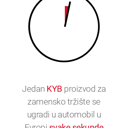
0
Jedan
KYB
proizvod za
zamensko tržište se
ugradi u automobil u
Evropi
svake sekunde