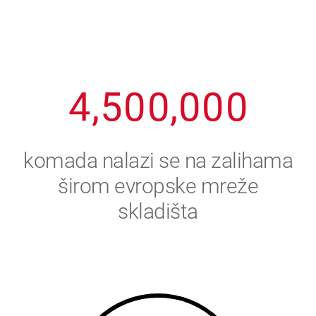
2
3
8
8
8
8
8
3
4
9
9
9
9
9
4
,
5
0
0
,
0
0
0
5
6
komada nalazi se na zalihama
6
7
širom evropske mreže
skladišta
7
8
8
9
9
0