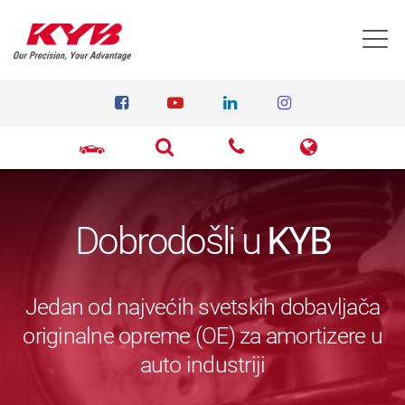
T
Dobrodošli u
KYB
Jedan od najvećih svetskih dobavljača
originalne opreme (OE) za amortizere u
auto industriji