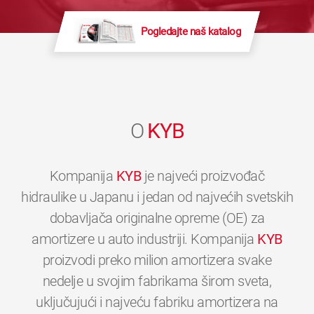
Pogledajte naš katalog
O
KYB
Kompanija
KYB
je najveći proizvođač
hidraulike u Japanu i jedan od najvećih svetskih
dobavljača originalne opreme (OE) za
amortizere u auto industriji. Kompanija
KYB
proizvodi preko milion amortizera svake
nedelje u svojim fabrikama širom sveta,
uključujući i najveću fabriku amortizera na