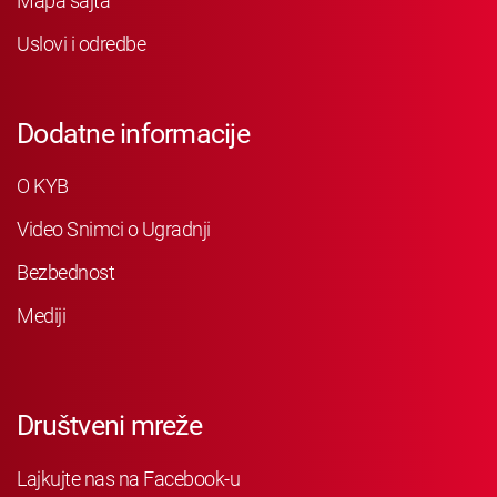
Mapa sajta
Uslovi i odredbe
Dodatne informacije
O KYB
Video Snimci o Ugradnji
Bezbednost
Mediji
Društveni mreže
Lajkujte nas na Facebook-u