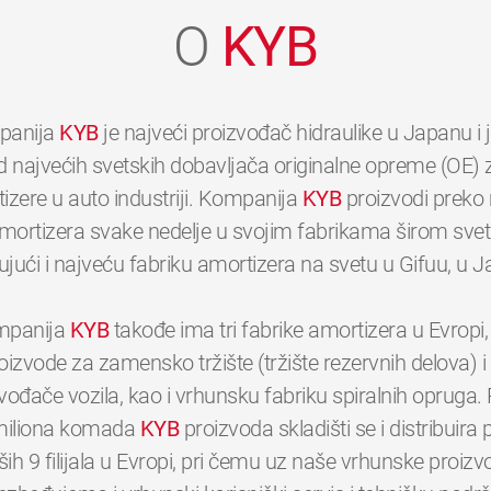
O
KYB
panija
KYB
je najveći proizvođač hidraulike u Japanu i
d najvećih svetskih dobavljača originalne opreme (OE) 
izere u auto industriji. Kompanija
KYB
proizvodi preko 
mortizera svake nedelje u svojim fabrikama širom svet
ujući i najveću fabriku amortizera na svetu u Gifuu, u 
panija
KYB
takođe ima tri fabrike amortizera u Evropi,
oizvode za zamensko tržište (tržište rezervnih delova) i
vođače vozila, kao i vrhunsku fabriku spiralnih opruga.
0
0
0
0
0
0
miliona komada
KYB
proizvoda skladišti se i distribuira
ših 9 filijala u Evropi, pri čemu uz naše vrhunske proizv