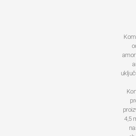
Kom
o
amort
a
uključ
Kom
pr
proiz
4,5 
na