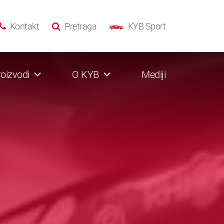
Kontakt
Pretraga
KYB Sport
oizvodi
O KYB
Mediji