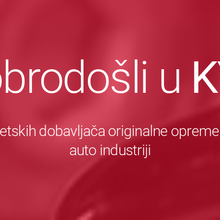
brodošli u
K
etskih dobavljača originalne opreme
auto industriji