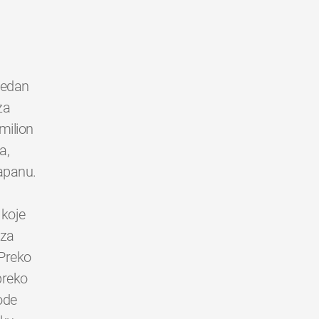
 jedan
za
milion
a,
Japanu.
 koje
 za
 Preko
 preko
ode