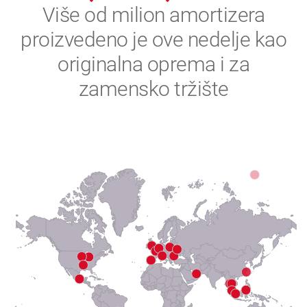
2
Više od milion amortizera
proizvedeno je ove nedelje kao
3
originalna oprema i za
4
zamensko tržište
5
6
7
8
9