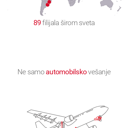
0
89
filijala širom sveta
Ne samo
automobilsko
vešanje