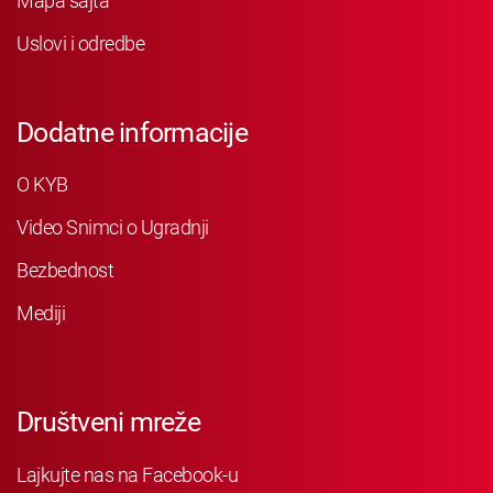
Mapa sajta
Uslovi i odredbe
Dodatne informacije
O KYB
Video Snimci o Ugradnji
Bezbednost
Mediji
Društveni mreže
Lajkujte nas na Facebook-u