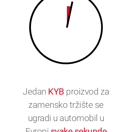
0
Jedan
KYB
proizvod za
zamensko tržište se
ugradi u automobil u
Evropi
svake sekunde