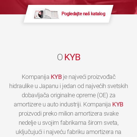
Pogledajte naš katalog
O
KYB
Kompanija
KYB
je najveći proizvođač
hidraulike u Japanu i jedan od najvećih svetskih
dobavljača originalne opreme (OE) za
amortizere u auto industriji. Kompanija
KYB
proizvodi preko milion amortizera svake
nedelje u svojim fabrikama širom sveta,
uključujući i najveću fabriku amortizera na