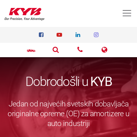
T
Dobrodošli u
KYB
Jedan od najvećih svetskih dobavljača
originalne opreme (OE) za amortizere u
auto industriji