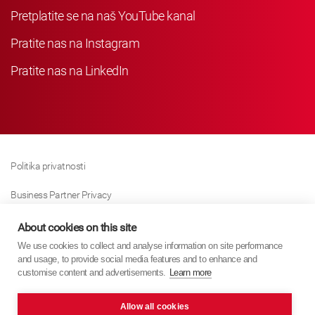
Pretplatite se na naš YouTube kanal
Pratite nas na Instagram
Pratite nas na LinkedIn
Politika privatnosti
Business Partner Privacy
Politika Kolačića
About cookies on this site
We use cookies to collect and analyse information on site performance
Modern Slavery Act Policy
and usage, to provide social media features and to enhance and
customise content and advertisements.
Learn more
Imprint
Allow all cookies
KYB Europe © 2026