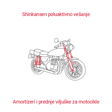
0
0
0
0
0
Shinkansen poluaktivno vešanje
1
1
1
1
1
2
2
2
2
2
3
3
3
3
3
4
4
4
4
4
0
5
5
5
5
5
0
1
6
6
6
6
6
Amortizeri i prednje viljuške za motocikle
1
2
7
7
7
7
7