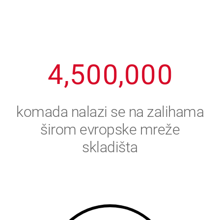
2
3
8
8
8
8
8
3
4
9
9
9
9
9
4
,
5
0
0
,
0
0
0
5
6
komada nalazi se na zalihama
6
7
širom evropske mreže
skladišta
7
8
8
9
9
0