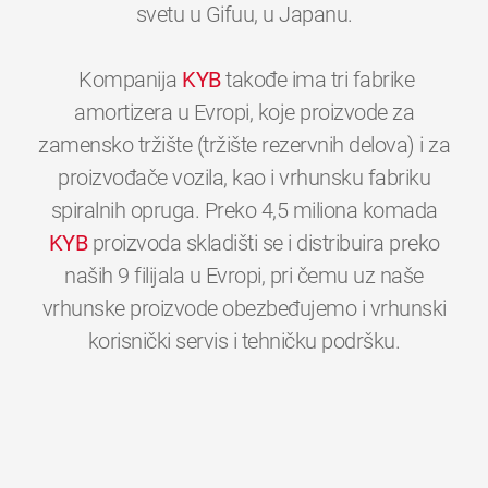
svetu u Gifuu, u Japanu.
Kompanija
KYB
takođe ima tri fabrike
amortizera u Evropi, koje proizvode za
zamensko tržište (tržište rezervnih delova) i za
proizvođače vozila, kao i vrhunsku fabriku
spiralnih opruga. Preko 4,5 miliona komada
KYB
proizvoda skladišti se i distribuira preko
naših 9 filijala u Evropi, pri čemu uz naše
vrhunske proizvode obezbeđujemo i vrhunski
0
0
0
0
0
0
korisnički servis i tehničku podršku.
1
1
1
1
1
1
2
2
2
2
2
2