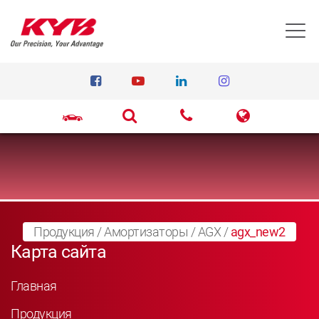
T
Продукция
/
Амортизаторы
/
AGX
/
agx_new2
Карта сайта
Главная
Продукция