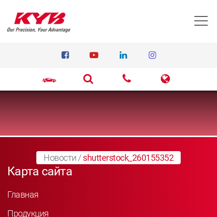
T
Новости
/
shutterstock_260155352
Карта сайта
Главная
Продукция