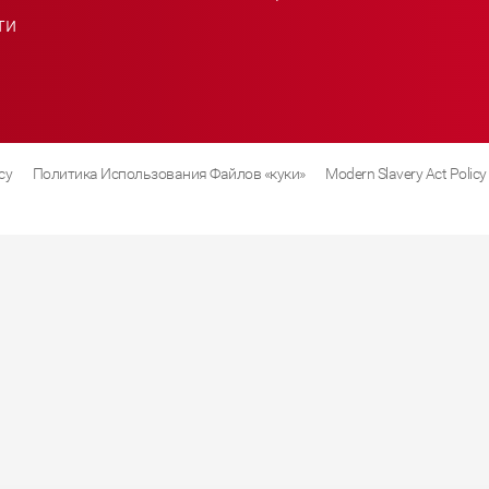
ти
cy
Политика Использования Файлов «куки»
Modern Slavery Act Policy