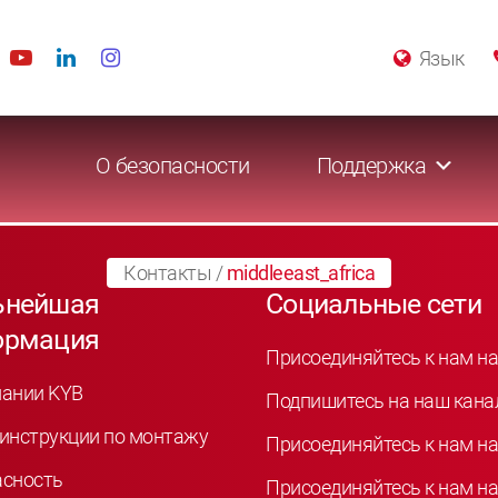
Язык
О безопасности
Поддержка
Контакты
/
middleeast_africa
ьнейшая
Социальные сети
ормация
Присоединяйтесь к нам на
пании KYB
Подпишитесь на наш кана
инструкции по монтажу
Присоединяйтесь к нам на
асность
Присоединяйтесь к нам на 