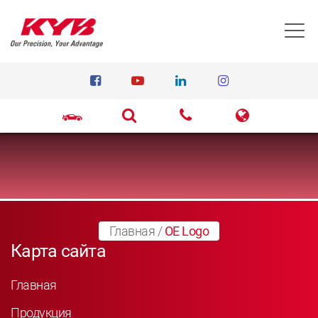
T
Главная
/
OE Logo
Карта сайта
Главная
Продукция