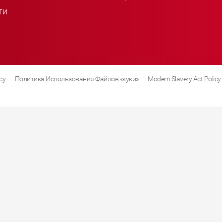
ти
cy
Политика Использования Файлов «куки»
Modern Slavery Act Policy