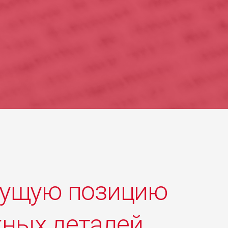
дущую позицию
ных деталей