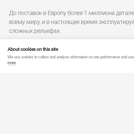
До поставок в Европу более 1 миллиона детал
всему миру, и в настоящее время эксплуатируе
сложных рельефах.
Дистрибьюторы KYB Steering Parts получают 
About cookies on this site
единым поставщиком – надежным производите
We use cookies to collect and analyse information on site performance and us
more
Европе не только широкий ассортимент детале
сервис в области логистики, технической и р
обработке данных и каталогизации, благодар
поставщиком амортизаторов в мире, отмеченным
устали работают над тем, чтобы новый ассорт
расширялся и был максимально точным и эф
Для удобства работы мастеров станций рыча