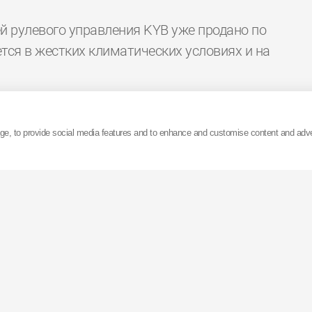
ей рулевого управления KYB уже продано по
тся в жестких климатических условиях и на
ощутимое преимущество от сотрудничества с
лем, предлагающим своим клиентам по всей
age, to provide social media features and to enhance and customise content and adv
й подвески, но и полноценный постоянный
екламной поддержки. Наши специалисты по
я которым компания KYB стала первым
 титулом Premier Data Supplier в TecDoc, без
имент деталей рулевого управления постоянно
фективным.
ги KYB включают шаровые шарниры, а также