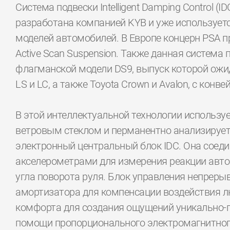
Система подвески Intelligent Damping Control (
разработана компанией KYB и уже использует
моделей автомобилей. В Европе концерн PSA п
Active Scan Suspension. Также данная система 
флагманской модели DS9, выпуск которой ожид
LS и LC, а также Toyota Crown и Avalon, с конв
В этой интеллектуальной технологии использу
ветровым стеклом и перманентно анализирует
электронный центральный блок IDC. Она соед
акселерометрами для измерения реакции автом
угла поворота руля. Блок управления непрер
амортизатора для компенсации воздействия л
комфорта для создания ощущений уникально-п
помощи пропорционального электромагнитног