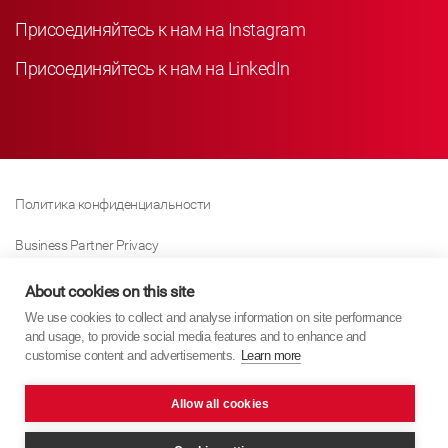
Присоединяйтесь к нам на Instagram
Присоединяйтесь к нам на LinkedIn
Политика конфиденциальности
Business Partner Privacy
Политика Использования Файлов «куки»
About cookies on this site
We use cookies to collect and analyse information on site performance
Modern Slavery Act Policy
and usage, to provide social media features and to enhance and
customise content and advertisements.
Learn more
Imprint
Allow all cookies
KYB Europe © 2026