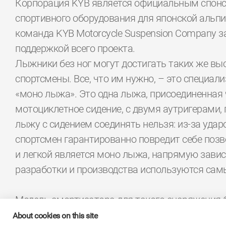
Корпорация KYB является официальным спонс
спортивного оборудования для японской альпий
команда KYB Motorcycle Suspension Company з
поддержкой всего проекта.
Лыжники без ног могут достигать таких же выс
спортсмены. Все, что им нужно, – это специа
«моно лыжа». Это одна лыжа, присоединенная 
мотоциклетное сидение, с двумя аутригерами
лыжу с сидением соединять нельзя: из-за удар
спортсмен гарантированно повредит себе позв
и легкой является моно лыжа, напрямую завис
разработки и производства используются сам
Модель амортизатора для такого снаряжения 
Параолимпийских игр в Пхеньяне. Он очень ле
About cookies on this site