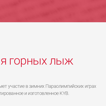
ля горных лыж
имет участие в зимних Параолимпийских играх
тированное и изготовленное KYB.