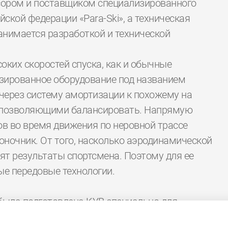
ором и поставщиком специализированного
ской федерации «Para-Ski», а техническая
анимается разработкой и технической
оких скоростей спуска, как и обычные
лизированное оборудование под названием
через систему амортизации к похожему на
, позволяющими балансировать. Напрямую
ов во время движения по неровной трассе
оночник. От того, насколько аэродинамической
ят результаты спортсмена. Поэтому для ее
ые передовые технологии.
была подготовлена KYB специально для
гкий, имеет увеличенный диапазон регулировки