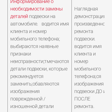
Информирование о
необходимости замены
Наглядная
деталей
подвески на
демонстрация
автомобиле. водится имя
произведенного
клиента и номер
ремонта
мобильного телефона;
подвески.
выбираются наявные
водится имя
признаки
клиента и
неисправности;тмечаются
номер
детали подвески, которые
мобильного
рекомендуется
телефона;ся
заменить;обавляются
изображения
изображения
подвески ДО и
поврежденной /
ПОСЛЕ
изношенной детали
ремонта.