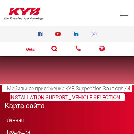
T
Мобильное приложение KYB Suspension Solutions
/
4.
INSTALLATION SUPPORT _ VEHICLE SELECTION
Карта сайта
Главная
Продукция