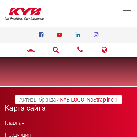
T
Активы бренда
/
KYB-LOGO_NoStrapline-1
Карта сайта
Главная
Продукция