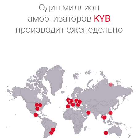
2
Один миллион
амортизаторов
KYB
3
производит еженедельно
4
5
6
7
8
9