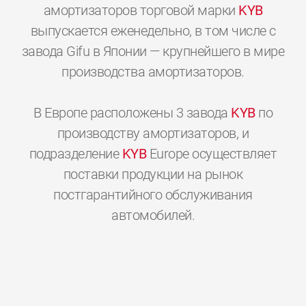
амортизаторов торговой марки
KYB
выпускается еженедельно, в том числе с
завода Gifu в Японии — крупнейшего в мире
производства амортизаторов.
В Европе расположены 3 завода
KYB
по
производству амортизаторов, и
подразделение
KYB
Europe осуществляет
поставки продукции на рынок
постгарантийного обслуживания
0
0
0
0
0
0
автомобилей.
1
1
1
1
1
1
2
2
2
2
2
2