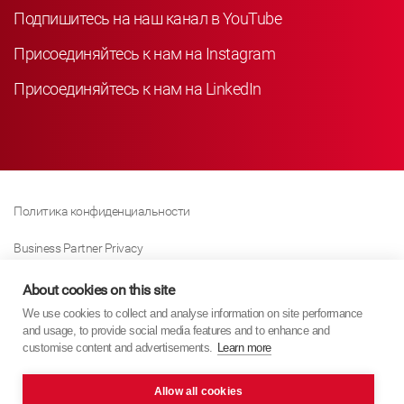
Подпишитесь на наш канал в YouTube
Присоединяйтесь к нам на Instagram
Присоединяйтесь к нам на LinkedIn
Политика конфиденциальности
Business Partner Privacy
Политика Использования Файлов «куки»
About cookies on this site
We use cookies to collect and analyse information on site performance
Modern Slavery Act Policy
and usage, to provide social media features and to enhance and
customise content and advertisements.
Learn more
Imprint
Allow all cookies
KYB Europe © 2026