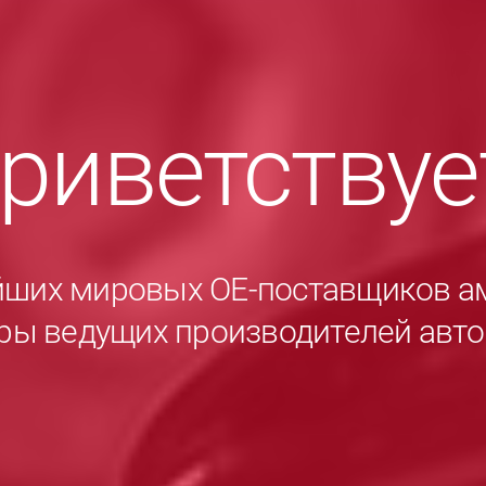
приветству
йших мировых ОЕ-поставщиков а
ры ведущих производителей авт