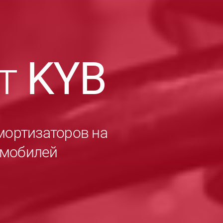
ет
KYB
мортизаторов на
омобилей