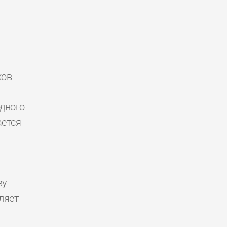
ков
дного
ется
—
.
ву
ляет