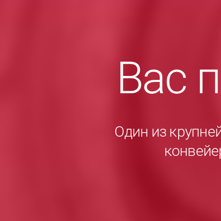
Вас 
Один из крупне
конвейе