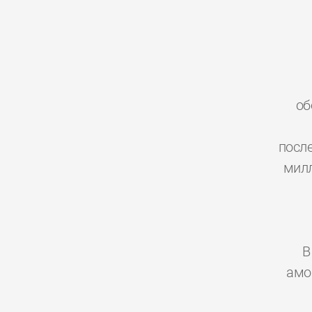
об
посл
милл
В
амо