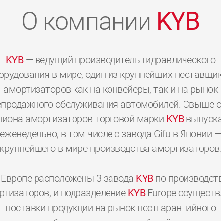
О компании
KYB
KYB
— ведущий производитель гидравлического
орудования в мире, один из крупнейших поставщи
амортизаторов как на конвейеры, так и на рынок
епродажного обслуживания автомобилей. Свыше о
иона амортизаторов торговой марки
KYB
выпуска
еженедельно, в том числе с завода Gifu в Японии 
крупнейшего в мире производства амортизаторов
 Европе расположены 3 завода
KYB
по производст
0
0
0
0
0
0
ртизаторов, и подразделение
KYB
Europe осуществ
поставки продукции на рынок постгарантийного