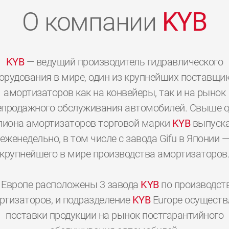
О компании
KYB
KYB
— ведущий производитель гидравлического
орудования в мире, один из крупнейших поставщи
амортизаторов как на конвейеры, так и на рынок
епродажного обслуживания автомобилей. Свыше о
иона амортизаторов торговой марки
KYB
выпуска
еженедельно, в том числе с завода Gifu в Японии 
крупнейшего в мире производства амортизаторов
 Европе расположены 3 завода
KYB
по производст
0
0
0
0
0
0
ртизаторов, и подразделение
KYB
Europe осуществ
поставки продукции на рынок постгарантийного