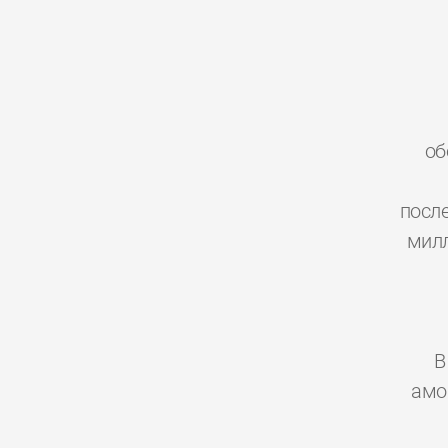
об
посл
милл
В
амо