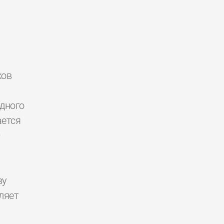
ков
дного
ется
—
.
ву
ляет