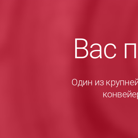
Вас 
Один из крупне
конвейе