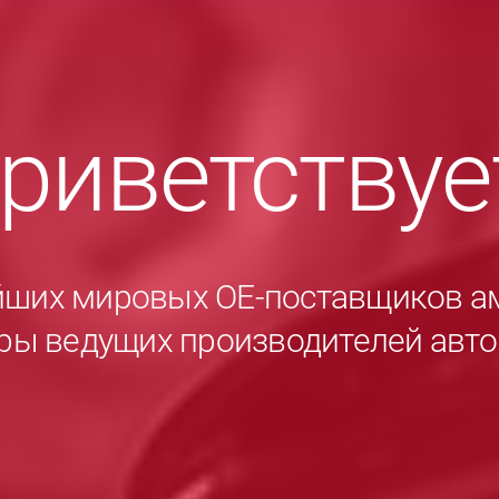
приветству
йших мировых ОЕ-поставщиков а
ры ведущих производителей авт