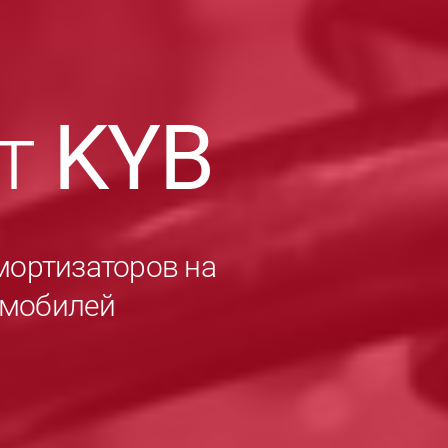
ет
KYB
мортизаторов на
омобилей